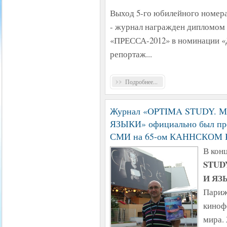
Выход 5-го юбилейного номер
- журнал награжден дипломом 
«ПРЕССА-2012» в номинации «
репортаж...
Подробнее...
Журнал «OPTIMA STUDY.
ЯЗЫКИ» официально был пре
СМИ на 65-ом КАННСКО
В кон
STUD
И ЯЗ
Париж
киноф
мира.