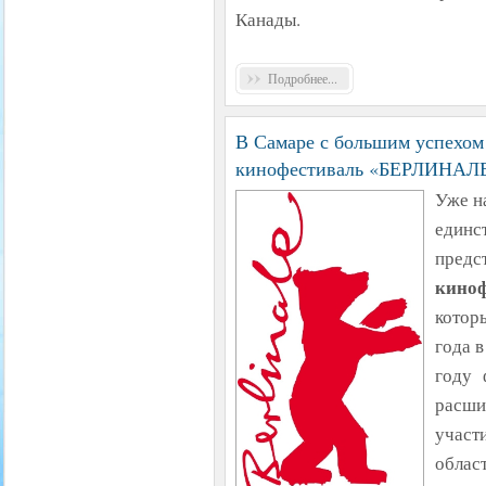
Канады.
Подробнее...
В Самаре с большим успехо
кинофестиваль «БЕРЛИНАЛ
Уже н
единс
предс
кино
котор
года 
году 
расши
участ
облас