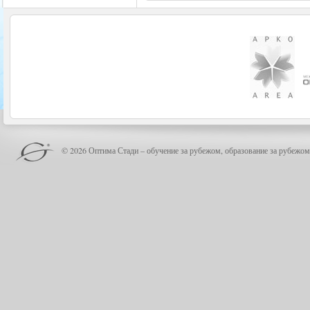
© 2026 Оптима Стади – обучение за рубежом, образование за рубежом