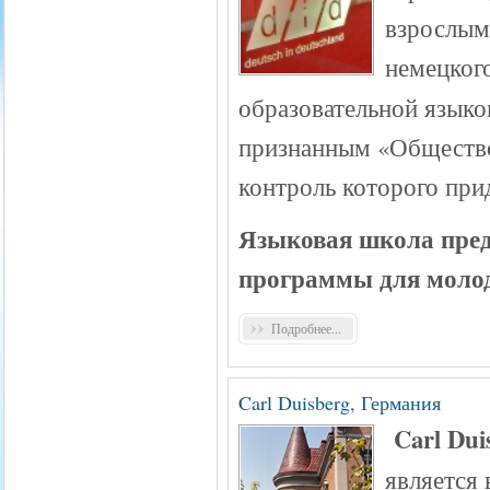
взрослым
немецкого
образовательной язык
признанным «Общество
контроль которого пр
Языковая школа пред
п
рограммы для молод
Подробнее...
Carl Duisberg, Германия
C
arl Du
является