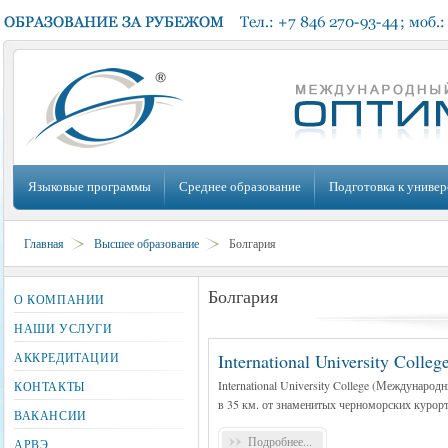
Языковые программы
Среднее образование
Подготовка к универ
Главная
Высшее образование
Болгария
Болгария
О КОМПАНИИ
НАШИ УСЛУГИ
АККРЕДИТАЦИИ
International University Colleg
International University College (Междунар
КОНТАКТЫ
в
35 км
. от знаменитых черноморских курор
ВАКАНСИИ
Подробнее...
АРВЭ