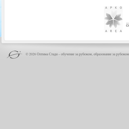
© 2026 Оптима Стади – обучение за рубежом, образование за рубежом