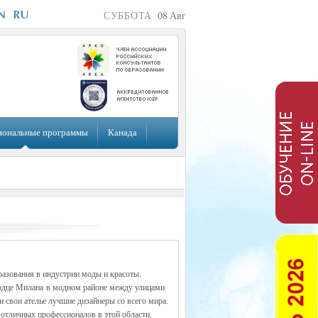
СУББОТА
08
Авг
иональные программы
Канада
азования в индустрии моды и красоты.
ердце Милана в модном районе между улицами
ли свои ателье лучшие дизайнеры со всего мира.
отличных профессионалов в этой области.