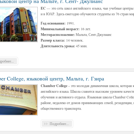
зыковой центр на Мальте, г. Сент- Джулианс
EC
— это сеть школ английского языка, чьи учебные центр
и в ЮАР. Здесь ежегодно обучаются студенты из 76 стран ми
Год основания:
1991.
Минимальный возраст:
16 лет.
Месторасположение:
Мальта, Сент-Джулианс
Размер класса:
14 человек.
Длительность урока:
45 мин.
робнее...
er College, языковой центр, Мальта, г. Гзира
Chamber College
– это молодая динамичная школа, которая 
английского языка. Школа славится высоким уровнем качест
обучения и активного отдыха. Языковая школа Chamber Colle
районе, недалеко от домов принимающих семей, резиденции,
общественного транспорта.
Подробнее...