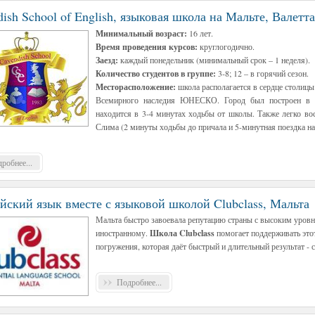
ish School of English, языковая школа на Мальте, Валетта
Минимальный возраст:
16 лет.
Время проведения курсов:
круглогодично.
Заезд:
каждый понедельник (минимальный срок – 1 неделя).
Количество студентов в группе:
3-8; 12 – в горячий сезон.
Месторасположение:
школа располагается в сердце столицы
Всемирного наследия ЮНЕСКО. Город был построен в X
находится в 3-4 минутах ходьбы от школы. Также легко во
Слима (2 минуты ходьбы до причала и 5-минутная поездка на
робнее...
йский язык вместе с языковой школой Clubclass, Мальта
Мальта быстро завоевала репутацию страны с высоким уровн
иностранному.
Школа Clubclass
помогает поддерживать это
погружения, которая даёт быстрый и длительный результат -
Подробнее...