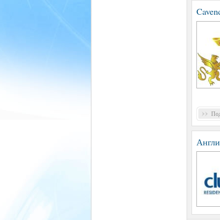
Cavend
Под
Англи