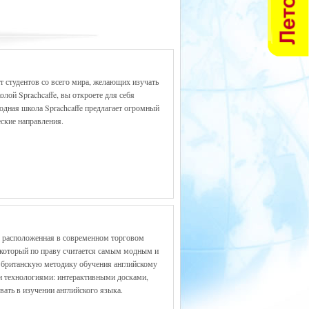
т студентов со всего мира, желающих изучать
лой Sprachcaffe, вы откроете для себя
дная школа Sprachcaffe предлагает огромный
ские направления.
, расположенная в современном торговом
, который по праву считается самым модным и
британскую методику обучения английскому
 технологиями: интерактивными досками,
ать в изучении английского языка.