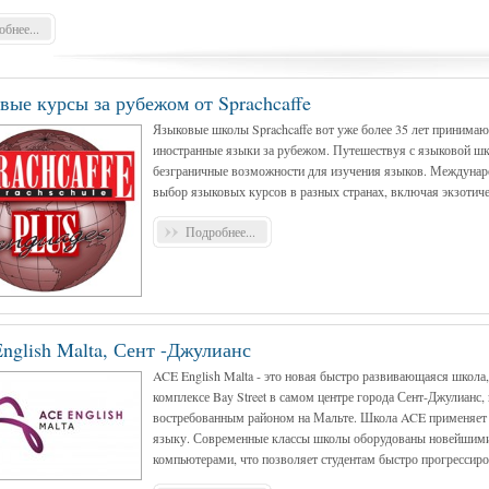
бнее...
вые курсы за рубежом от Sprachcaffe
Языковые школы Sprachcaffe вот уже более 35 лет принимаю
иностранные языки за рубежом. Путешествуя с языковой шко
безграничные возможности для изучения языков. Междунаро
выбор языковых курсов в разных странах, включая экзотиче
Подробнее...
nglish Malta, Сент -Джулианс
ACE English Malta - это новая быстро развивающаяся школа
комплексе Bay Street в самом центре города Сент-Джулианс
востребованным районом на Мальте. Школа ACE применяет 
языку. Современные классы школы оборудованы новейшими
компьютерами, что позволяет студентам быстро прогрессиров