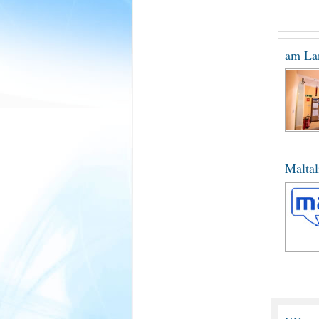
am La
Malta