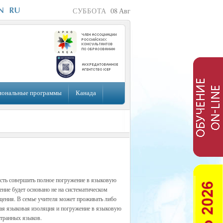
СУББОТА
08
Авг
иональные программы
Канада
ть совершить полное погружение в языковую
ение будет основано не на систематическом
бщения. В семье учителя может проживать либо
ная языковая изоляция и погружение в языковую
странных языков.