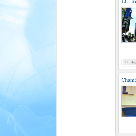
EC, я
Под
Chamb