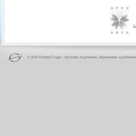
© 2026 Оптима Стади – обучение за рубежом, образование за рубежом