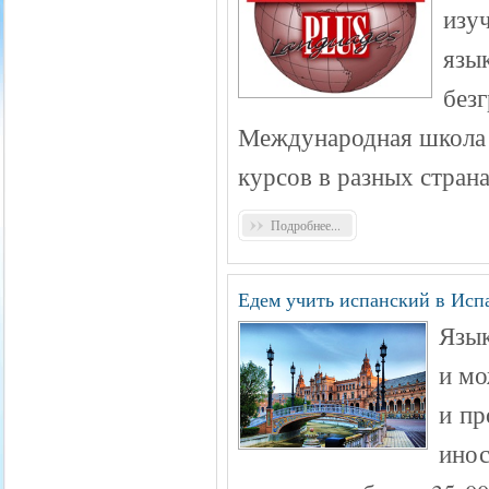
изу
язык
без
Международная школа 
курсов в разных стран
Подробнее...
Едем учить испанский в Исп
Язык
и мо
и пр
инос