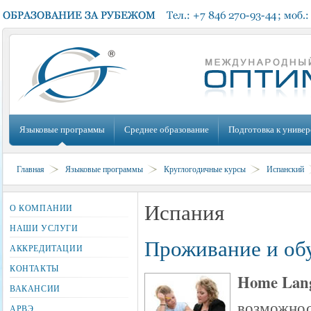
Языковые программы
Среднее образование
Подготовка к универ
Главная
Языковые программы
Круглогодичные курсы
Испанский
Испания
О КОМПАНИИ
НАШИ УСЛУГИ
Проживание и обу
АККРЕДИТАЦИИ
КОНТАКТЫ
Home Lang
ВАКАНСИИ
возможнос
АРВЭ