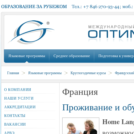
Языковые программы
Среднее образование
Подготовка к универ
Главная
Языковые программы
Круглогодичные курсы
Французски
Франция
О КОМПАНИИ
НАШИ УСЛУГИ
Проживание и обу
АККРЕДИТАЦИИ
КОНТАКТЫ
Home Lang
ВАКАНСИИ
возможнос
АРВЭ