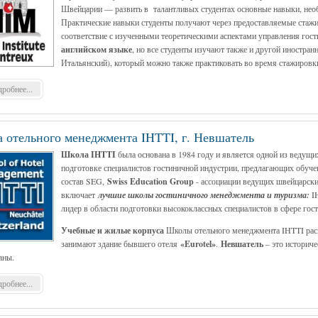
Швейцарии — развить в талантливых студентах основные навыки, нео
Практические навыки студенты получают через предоставляемые стажи
соответствие с изученными теоретическими аспектами управления го
английском языке
, но все студенты изучают также и другой иностра
Итальянский), который можно также практиковать во время стажировк
робнее...
 отельного менеджмента IHTTI, г. Невшатель
Школа IHTTI
была основана в 1984 году и является одной из ведущи
подготовке специалистов гостиничной индустрии, предлагающих обуче
состав SEG,
Swiss Education Group
- ассоциации ведущих швейцарски
включает
лучшие школы гостиничного менеджмента и туризма:
IH
лидер в области подготовки высококлассных специалистов в сфере гост
Учебные и жилые корпуса
Школы отельного менеджмента IHTTI расп
занимают здание бывшего отеля
«Eurotel»
.
Невшатель
– это историч
аны.
робнее...