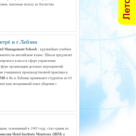
ием, извлекая пользу из богатства
нтрё и г.Лейзин
el Management School)
- крупнейшее учебное
жмента на английском языке. Школа предлагает
ирового класса в сфере управления
сфере организации деловых мероприятий.
е учащимися производственной практики в
SHMS
в Ко и Лейзине принимают студентов из 65
авит вам неоценимый опыт общения с
ё
рия, основанный в 1985 году, стал одним из
иссия Нotel Institute Montreux (HIM)
в