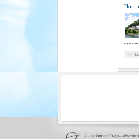
Инсти
музеями.
Под
© 2026 Оптима Стади – обучение з