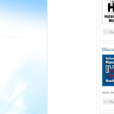
Под
Школа
части стр
Под