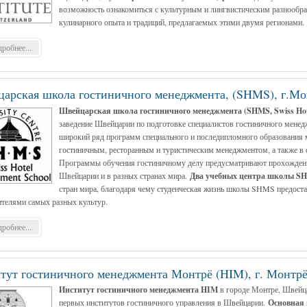
возможность ознакомиться с культурным и лингвистическим разнообраз
кулинарного опыта и традиций, предлагаемых этими двумя регионами.
робнее...
арская школа гостиничного менеджмента, (SHMS), г.Мо
Швейцарская школа гостиничного менеджмента (SHMS, Swiss Hot
заведение Швейцарии по подготовке специалистов гостиничного менед
широкий ряд программ специального и последипломного образования м
гостиничным, ресторанным и туристическим менеджментом, а также в 
Программы обучения гостиничному делу предусматривают прохождени
Швейцарии и в разных странах мира.
Два учебных центра школы 
стран мира, благодаря чему студенческая жизнь школы SHMS предост
ителями самых разных культур.
робнее...
тут гостиничного менеджмента Монтрё (HIM), г. Монтр
Институт гостиничного менеджмента HIM
в городе Монтре, Швейца
первых институтов гостиничного управления в Швейцарии.
Основная м