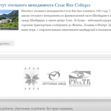
тут отельного менеджмента Cesar Ritz Colleges
Институт отельного менеджмента Cesar Ritz был основан в 1982 году. 
школы отельного менеджмента во франкоязычной части Швейцарии в кан
западе Швейцарии, в самом центре Альп. Ле Бувре – небольшой курортн
хорошим транспортным сообщением до Женевы, Лозанны и Монтре. Бри
выше моря, с очаровательными памятниками швейцарской и итальянск
робнее...
а рубежом, образование за рубежом. Все права защищены.