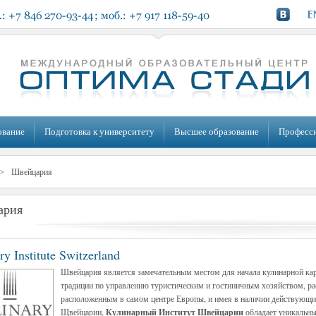
ование
Подготовка к университету
Высшее образование
Професс
Швейцария
ария
ry Institute Switzerland
Швейцария является замечательным местом для начала кулинарной кар
традиции по управлению туристическим и гостиничным хозяйством, р
расположенным в самом центре Европы, и имея в наличии действующи
Щвейцарии,
Кулинарный Институт Швейцарии
обладает уникальны