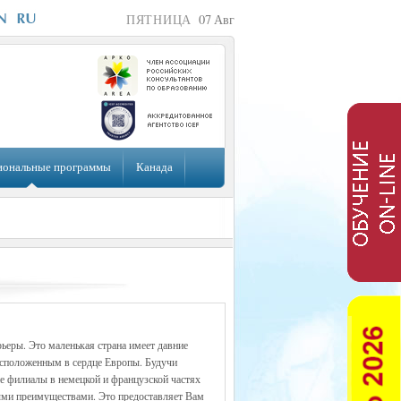
ПЯТНИЦА
07
Авг
иональные программы
Канада
ьеры. Это маленькая страна имеет давние
асположенным в сердце Европы. Будучи
е филиалы в немецкой и французской частях
ми преимуществами. Это предоставляет Вам