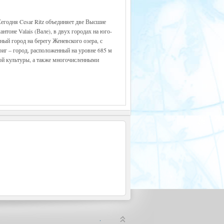
Сегодня Cesar Ritz объединяет две Высшие
тоне Valais (Вале), в двух городах на юго-
ый город на берегу Женевского озера, с
г – город, расположенный на уровне 685 м
ой культуры, а также многочисленными
.