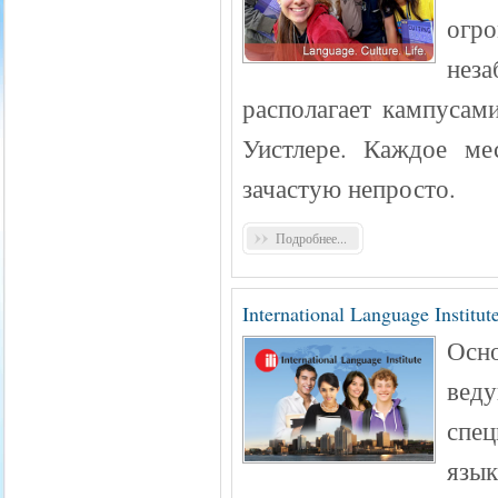
огр
нез
располагает кампусами
Уистлере. Каждое ме
зачастую непросто.
Подробнее...
International Language Institut
Осн
ве
спе
язык