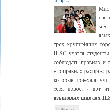
Монреаль
Мног
наст
мес
язы
трёх крупнейших гор
ILSC
учатся студенты 
соблюдать правило и 
это правило распростра
которые приехали учит
себя новое, - вот ч
языковых школах IL
Подробнее...