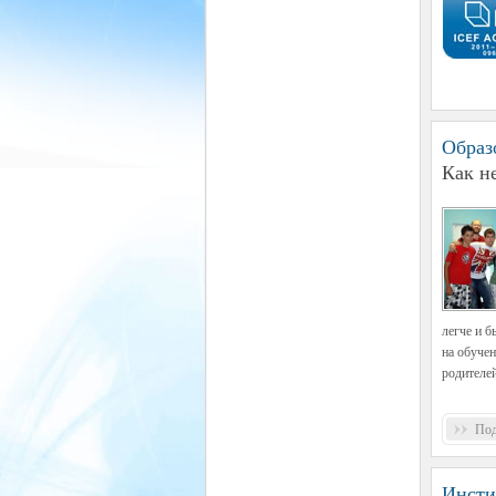
Образ
Как н
легче и б
на обучен
родителей
Под
Инсти