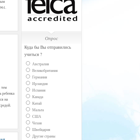
ным
961.
Опрос
Куда бы Вы отправились
учиться ?
Австралия
Великобритания
Германия
Ирландия
, тем
Испания
ь ребенка
Канада
ся на
Китай
средой.
Мальта
США
Чехия
Швейцария
Другие страны
ия