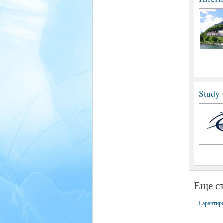
Study
Еще ст
Гарантир