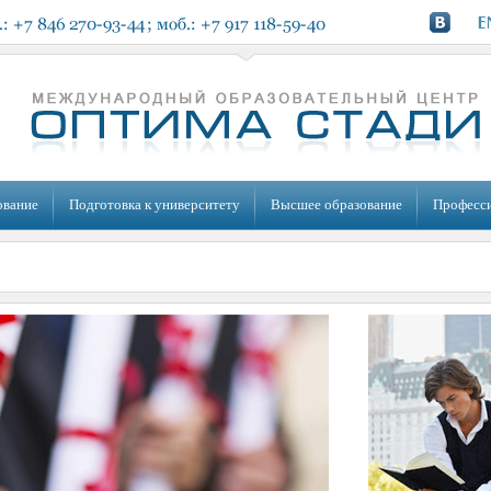
ование
Подготовка к университету
Высшее образование
Професс