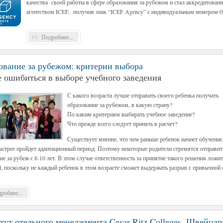
качества своей работы в сфере образования за рубежом и стал аккредитован
агентством ICEF, получив знак “ICEF Agency” с индивидуальным номером 0
Подробнее...
ование за рубежом: критерии выбора
е ошибиться в выборе учебного заведения
С какого возраста лучше отправить своего ребенка получать
образование за рубежом, в какую страну?
По каким критериям выбирать учебное заведение?
Что прежде всего следует принять в расчет?
Существует мнение, что чем раньше ребенок начнет обучение
ыстрее пройдет адаптационный период. Поэтому некоторые родители стремятся отправит
ие за рубеж с 8-10 лет. В этом случае ответственность за принятие такого решения ложит
, поскольку не каждый ребенок в этом возрасте сможет выдержать разрыв с привычной 
робнее...
тут отельного менеджмента Cesar Ritz Colleges, Швейцар