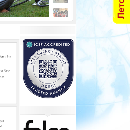
йдет 1-я
а базе
ого
ода
ам