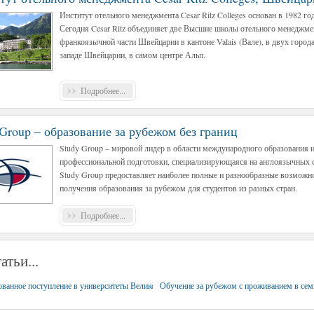
Институт отельного менеджмента Cesar Ritz Colleges основан в 1982 го
Сегодня Cesar Ritz объединяет две Высшие школы отельного менеджме
франкоязычной части Швейцарии в кантоне Valais (Вале), в двух города
западе Швейцарии, в самом центре Альп.
Подробнее...
 Group – образование за рубежом без границ
Study Group – мировой лидер в области международного образования 
профессиональной подготовки, специализирующаяся на англоязычных с
Study Group предоставляет наиболее полные и разнообразные возможн
получения образования за рубежом для студентов из разных стран.
Подробнее...
атьи...
ованное поступление в университеты Великобритании и США
Обучение за рубежом с проживанием в сем