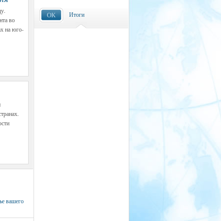
ду.
ОК
Итоги
нта во
х на юго-
и
транах.
ости
ье вашего учителя