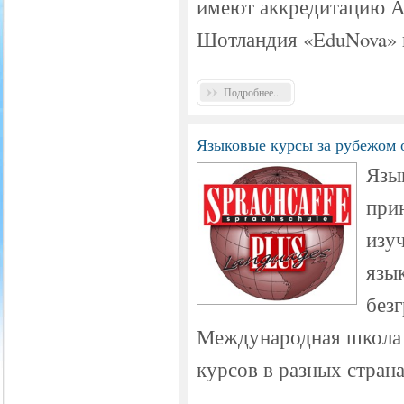
имеют аккредитацию А
Шотландия «EduNova» и
Подробнее...
Языковые курсы за рубежом о
Язык
при
изу
язык
без
Международная школа 
курсов в разных стран