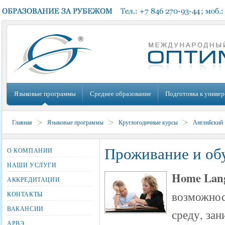
Языковые программы
Среднее образование
Подготовка к универ
Главная
Языковые программы
Круглогодичные курсы
Английский
Проживание и обу
О КОМПАНИИ
НАШИ УСЛУГИ
Home Lang
АККРЕДИТАЦИИ
возможнос
КОНТАКТЫ
ВАКАНСИИ
среду, зан
АРВЭ