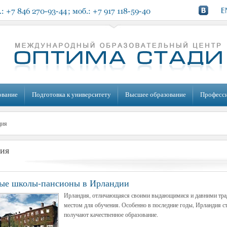
ование
Подготовка к университету
Высшее образование
Професс
дия
ия
ые школы-пансионы в Ирландии
Ирландия, отличающаяся своими выдающимися и давними трад
местом для обучения. Особенно в последние годы, Ирландия ст
получают качественное образование.