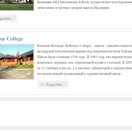
Компания MLI International Schools осуществляет всесторонн
зачислению в частные средние школы Ирландии.
робнее...
ny College
Килкени Колледж (Kilkenny College) – школа - пансион совмес
ирландской католической церкви под покровительством Еписко
Школа была основана 1538 году. В 1985 году она переместилась
комплекса, игровых зон, современной кухни и столовой. В 200
из 12 учебных классов, 2-х научных лабораторий и художестве
построить новый музыкальный и художественный центр.
Подробнее...