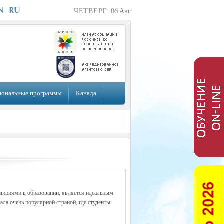
ЧЕТВЕРГ
06
Авг
иональные программы
Канада
ициями в образовании, является идеальным
ала очень популярной страной, где студенты