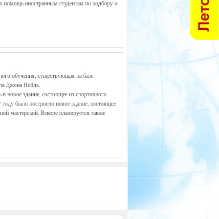
юю помощь иностранным студентам по подбору и
тного обучения, существующая на базе
па Джона Нейла.
 в новое здание, состоящее из спортивного
7 году было построено новое здание, состоящее
нной мастерской. Вскоре планируется также