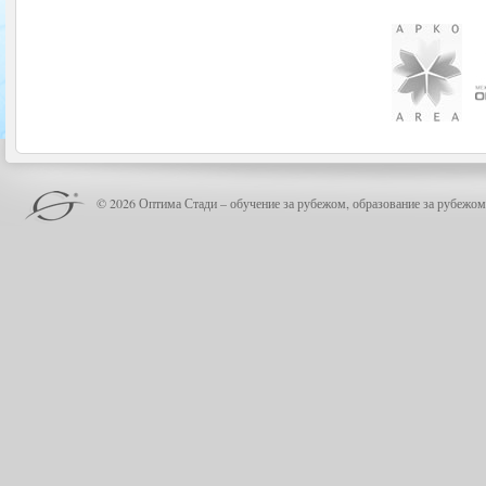
© 2026 Оптима Стади – обучение за рубежом, образование за рубежом