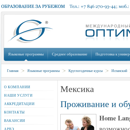
Языковые программы
Среднее образование
Подготовка к универ
Главная
Языковые программы
Круглогодичные курсы
Испанский
Мексика
О КОМПАНИИ
НАШИ УСЛУГИ
Проживание и обу
АККРЕДИТАЦИИ
КОНТАКТЫ
Home Lang
ВАКАНСИИ
возможнос
АРВЭ