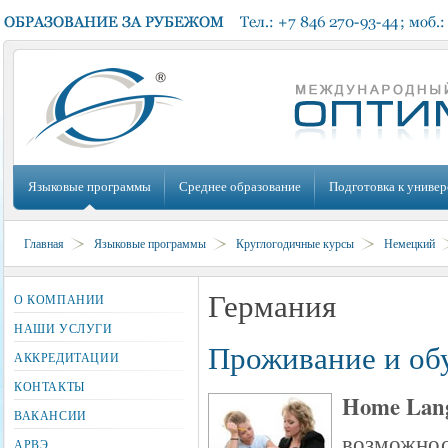
Языковые программы
Среднее образование
Подготовка к универ
Главная
Языковые программы
Круглогодичные курсы
Немецкий
Германия
О КОМПАНИИ
НАШИ УСЛУГИ
Проживание и обу
АККРЕДИТАЦИИ
КОНТАКТЫ
Home Lang
ВАКАНСИИ
возможнос
АРВЭ