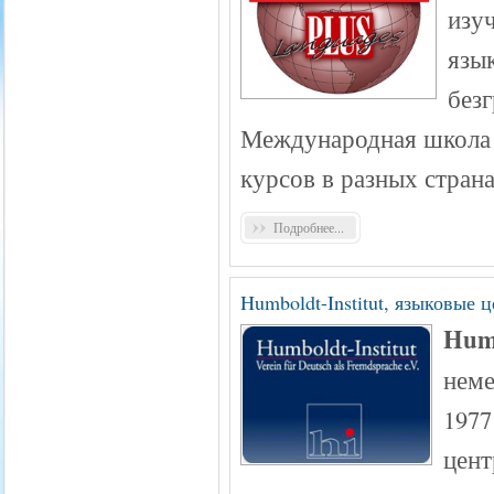
изу
язык
без
Международная школа 
курсов в разных стран
Подробнее...
Humboldt-Institut, языковые
Hum
неме
1977
цент