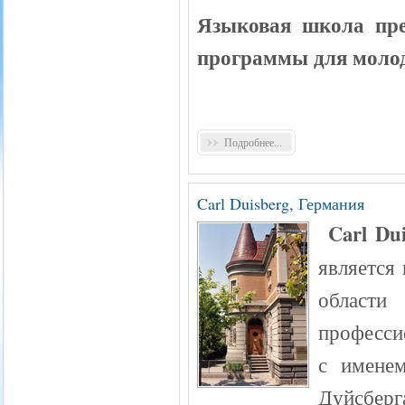
Языковая школа пре
п
рограммы для молод
Подробнее...
Carl Duisberg, Германия
C
arl Du
является
области
професси
с именем
Дуйсберг