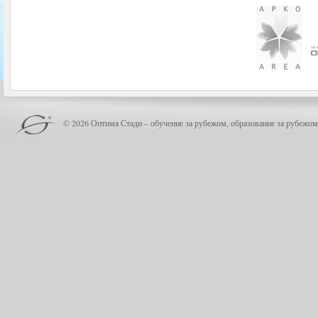
© 2026 Оптима Стади – обучение за рубежом, образование за рубежом