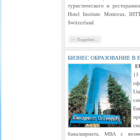
туристического и ресторанно
Hotel Institute Montreux, IHTT
Switzerland.
Подробнее...
БИЗНЕС ОБРАЗОВАНИЕ В 
E
13
оф
Un
са
E
пр
си
бакалавриата, МВА с возм