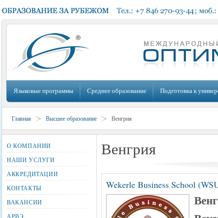
Языковые программы
Среднее образование
Подготовка к универ
Главная
Высшее образование
Венгрия
Венгрия
О КОМПАНИИ
НАШИ УСЛУГИ
АККРЕДИТАЦИИ
Wekerle Business School (WSU
КОНТАКТЫ
Венг
ВАКАНСИИ
АРВЭ