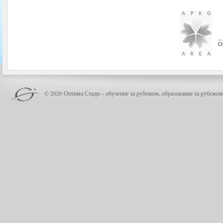
© 2026 Оптима Стади – обучение за рубежом, образование за рубежом