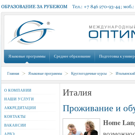
Языковые программы
Среднее образование
Подготовка к универ
Главная
Языковые программы
Круглогодичные курсы
Итальянски
Италия
О КОМПАНИИ
НАШИ УСЛУГИ
Проживание и обу
АККРЕДИТАЦИИ
КОНТАКТЫ
Home Lang
ВАКАНСИИ
возможнос
АРВЭ