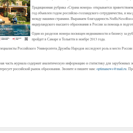
Традиционная рубрика «Страна номера» открывается приветствием
год объявлен годом российско-голландского сотрудничества, и мы 
между нашими странами. Выражаем благодарность NufficNesoRus
нидерландского высшего образования в России за помощь в подгот
Один из разделов номера посвящен недвижимости и бизнесу за руб
пройдет в Самаре и Тольятти в ноябре 2013 года.
пециалисты Российского Университета Дружбы Народов исследуют роль и место России
ая часть журнала содержит аналитическую информацию и статистику для зарубежных эк
тересует российский рынок образования. Звоните и пишите нам:
optimanews@mail.ru
. Пр