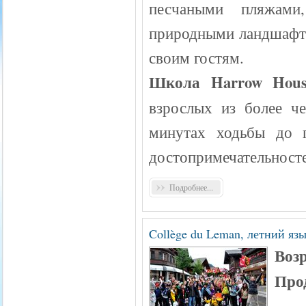
песчаными пляжами
природными ландшафта
своим гостям.
Школа Harrow Hou
взрослых из более ч
минутах ходьбы до 
достопримечательносте
Подробнее...
Collège du Leman, летний яз
Возр
Про