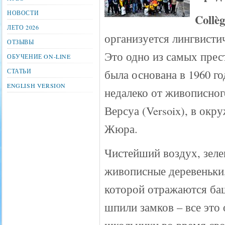
НОВОСТИ
Collè
ЛЕТО 2026
организуется лингвистич
ОТЗЫВЫ
Это одно из самых пре
ОБУЧЕНИЕ ON-LINE
СТАТЬИ
была основана в 1960 го
ENGLISH VERSION
недалеко от живописног
Версуа (Versoix), в ок
Жюра.
Чистейший воздух, зел
живописные деревеньки,
которой отражаются ба
шпили замков – все это