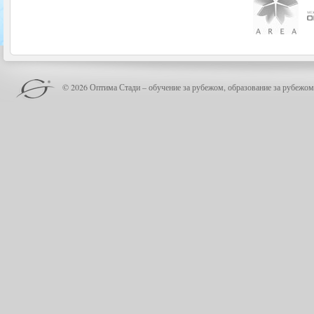
© 2026 Оптима Стади – обучение за рубежом, образование за рубежом