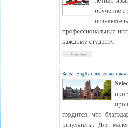
обучение с
познавател
профессиональные инс
каждому студенту.
Подробнее...
Select English, языковая шк
Sele
про
про
гордится, что благод
результаты. Для мал