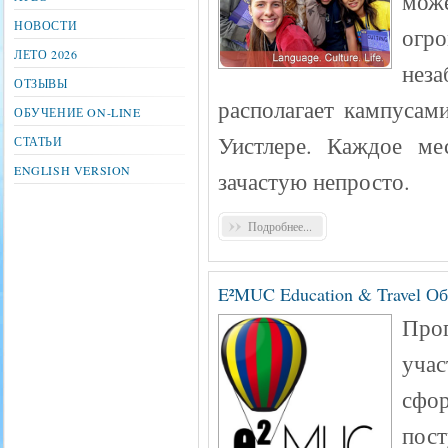
мож
НОВОСТИ
огр
ЛЕТО 2026
нез
ОТЗЫВЫ
располагает кампусами
ОБУЧЕНИЕ ON-LINE
Уистлере. Каждое ме
СТАТЬИ
ENGLISH VERSION
зачастую непросто.
Подробнее...
E²MUC Education & Travel О
Про
уча
сфо
пос