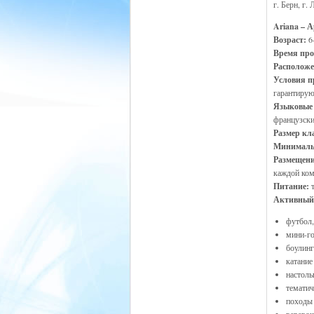
г. Берн, г.
Ariana – А
Возраст:
6-
Время про
Располож
Условия 
гарантирую
Языковые
французски
Размер кл
Минималь
Размещен
каждой ком
Питание:
Активный
футбол,
мини-г
боулинг
катание
настоль
тематич
походы 