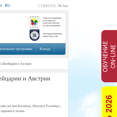
СУББОТА
08
Авг
иональные программы
Канада
в Швейцарии и Австрии
ейцарии и Австрии
titut auf dem Rosenberg (Институт Розенберг),
 парками и лесами.