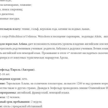
ный курс;
 на катамаранах, плавание;
, поиск сокровищ;
и дискотека;
ионные поездки.
ительную плату:
теннис, гольф, верховая езда, катание на водных лыжах.
:
озера Prätschlisee и Urdensee, Weisshorn и посещение сыроварни, водопады Altein, а
для взрослых Ariana
дает возможность повысить уровень владения английским или н
тересовать родственников учеников: родители, бабушки и дедушки учеников Летних язык
ть английский или немецкий язык. Проживание в отеле 4* позволит насладиться сказочн
центра и от известных туристических маршрутов Арозы.
еефельд /Тироль (Австрия)
.
2-18 лет.
ведения курсов:
лето.
ение:
Тирольские Альпы, на солнечном плоскогорье, на высоте 1200 м над уровнем моря
вестна также в других странах. Дважды в Зеефельде проводились зимние Олимпийские И
 программы:
английский, французский, немецкий языки.
асса:
12 человек.
ный срок пребывания:
2 недели.
ие:
отель с прекрасной обстановкой.