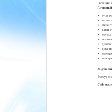
Питание:
Активный
турниры
пешие п
мини-г
катание
походы 
тематич
дискоте
купание
посещен
посещен
За дополн
Экскурси
Сайт язы