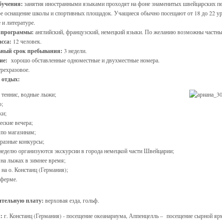
бучения:
занятия иностранными языками проходят на фоне знаменитых швейцарских пе
е оснащение школы и спортивных площадок. Учащиеся обычно посещают от 18 до 22 уро
 и литературе.
 программы:
английский, французский, немецкий языки. По желанию возможны частны
сса:
12 человек.
ный срок пребывания:
3 недели.
ие:
хорошо обставленные одноместные и двухместные номера.
рехразовое.
 отдых:
 теннис, водные лыжи;
ю;
ки;
еские вечера;
по магазинам;
разные конкурсы;
 неделю организуются экскурсии в города немецкой части Швейцарии;
 на лыжах в зимнее время;
 на о. Констанц (Германия);
 ферме.
ительную плату:
верховая езда, гольф.
:
г. Констанц (Германия) - посещение океанариума, Аппенцелль – посещение сырной яр