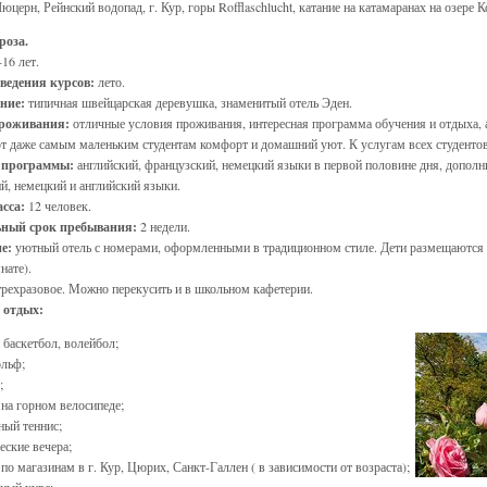
 Люцерн, Рейнский водопад, г. Кур, горы Rofflaschlucht, катание на катамаранах на озер
роза.
16 лет.
ведения курсов:
лето.
ение:
типичная швейцарская деревушка, знаменитый отель Эден.
проживания:
отличные условия проживания, интересная программа обучения и отдыха, 
т даже самым маленьким студентам комфорт и домашний уют. К услугам всех студентов 
 программы:
английский, французский, немецкий языки в первой половине дня, дополн
й, немецкий и английский языки.
асса:
12 человек.
ный срок пребывания:
2 недели.
ие:
уютный отель с номерами, оформленными в традиционном стиле. Дети размещаются в 
нате).
трехразовое. Можно перекусить и в школьном кафетерии.
 отдых:
 баскетбол, волейбол;
ольф;
;
 на горном велосипеде;
ный теннис;
еские вечера;
по магазинам в г. Кур, Цюрих, Санкт-Галлен ( в зависимости от возраста);