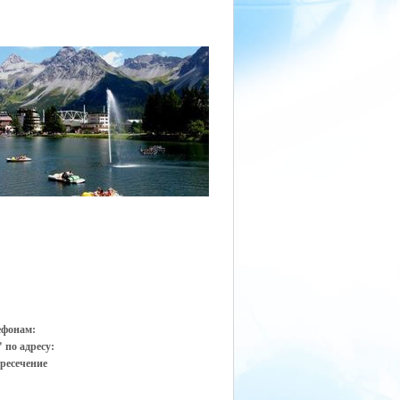
ефонам:
 по адресу:
ересечение