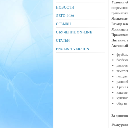
Условия о
НОВОСТИ
современно
грамматике
ЛЕТО 2026
Языковые
ОТЗЫВЫ
Размер кла
Минималь
ОБУЧЕНИЕ ON-LINE
Проживан
Питание:
т
СТАТЬИ
Активный
ENGLISH VERSION
футбол,
барбек
дискоте
тематич
походы 
разнооб
1 раз в
катание
купание
обед на
За дополн
Экскурсии