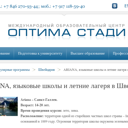
ование
Подготовка к университету
Высшее образование
Професс
кулярные программы
Швейцария
ARIANA, языковые школы и летние лагеря 
NA, языковые школы и летние лагеря в Шв
Ariana – Санкт-Галлен.
Возраст: 14-20 лет.
Время проведения курсов:
лето, зима.
Расположение:
территория одной из старейших частных школ страны – Ins
основанной в 1889 году. Огромная территория школы окружена зелеными