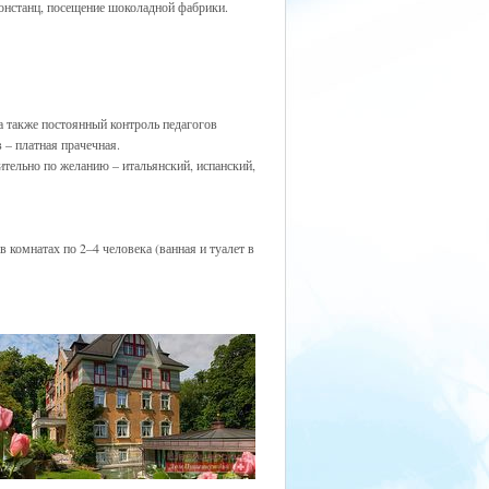
е Констанц, посещение шоколадной фабрики.
а также постоянный контроль педагогов
– платная прачечная.
ительно по желанию – итальянский, испанский,
комнатах по 2–4 человека (ванная и туалет в