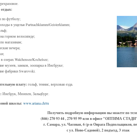
трехразовое.
 отдых:
 по футболу;
оходы в ущелья Partnachklamm/Geisterklamm;
ольф;
 на горном велосипеде;
по магазинам;
еские вечера;
ки;
 в озерах Walchensee/Kochelsee;
ие музеев, замков, зоопарка в Инсбруке;
ие фабрики Swarovski.
ительную плату:
гольф, теннис, верховая езда.
и:
Инсбрук, Мюнхен, Зальцбург.
ковой школы:
www.ariana.ch/ru
Получить подробную информацию вы можете по тел
(846) 270 93 44 , 270 95 99 или в офисе "ОПТИМА СТАДИ"
г. Самара, ул. Часовая, 6 (р-н Оврага Подпольщиков, п
с ул. Ново-Садовой), 2 подъезд, 3 этаж