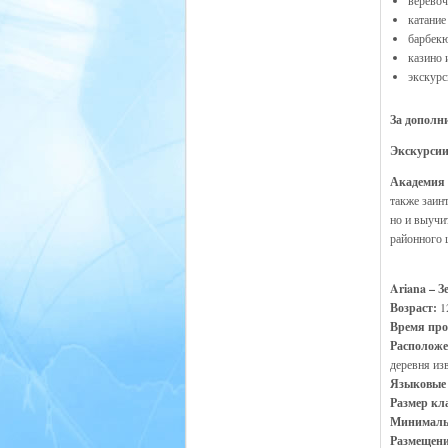
веревоч
катание
барбекю
казино 
экскурс
За дополн
Экскурсии
Академия 
также заин
но и выучи
районного 
Ariana – З
Возраст:
1
Время про
Располож
деревня из
Языковые
Размер кл
Минималь
Размещен