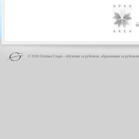
© 2026 Оптима Стади – обучение за рубежом, образование за рубежом