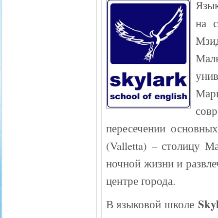
Язы
на 
Мзи
Мал
унив
Мар
сов
пересечении основны
(Valletta) – столицу М
ночной жизни и развле
центре города.
Skyl
В языковой школе