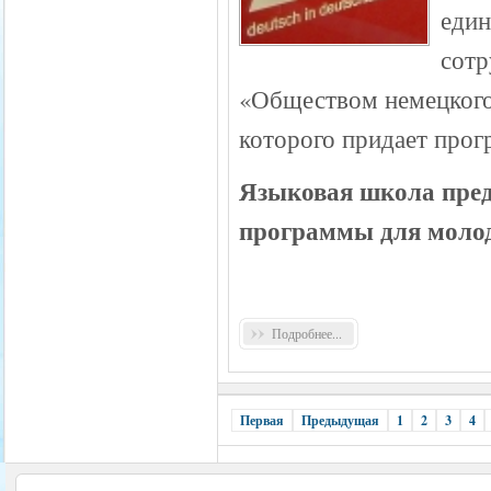
един
сот
«Обществом немецкого
которого придает про
Языковая школа пред
п
рограммы для молод
Подробнее...
Первая
Предыдущая
1
2
3
4