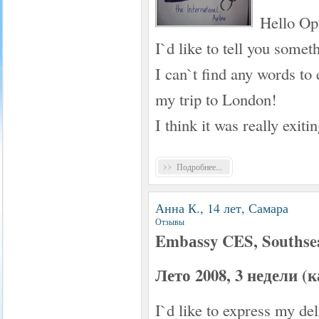
Hello Op
I`d like to tell you some
I can`t find any words to
my trip to London!
I think it was really exiti
Подробнее...
Анна К., 14 лет, Самара
Отзывы
Embаssy CES, Southse
Лето 2008, 3 недели 
I`d like to express my de