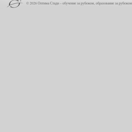
© 2026 Оптима Стади – обучение за рубежом, образование за рубежом