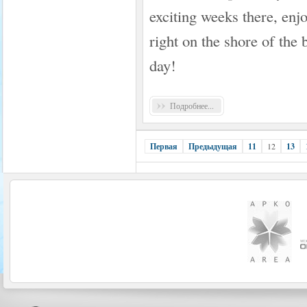
exciting weeks there, enj
right on the shore of the 
day!
Подробнее...
Первая
Предыдущая
11
12
13