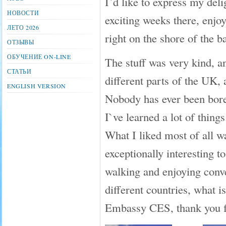
I`d like to express my del
НОВОСТИ
exciting weeks there, enjo
ЛЕТО 2026
right on the shore of the b
ОТЗЫВЫ
ОБУЧЕНИЕ ON-LINE
The stuff was very kind, a
СТАТЬИ
different parts of the UK, 
ENGLISH VERSION
Nobody has ever been bore
I`ve learned a lot of things
What I liked most of all w
exceptionally interesting 
walking and enjoying conve
different countries, what is
Embassy CES, thank you for