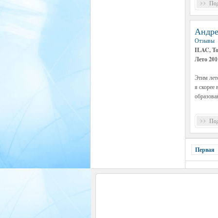
Под
Андре
Отзывы
ILAC, Т
Лето 201
Этим лето
я скорее 
образова
Под
Первая