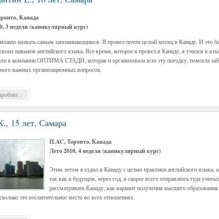
оронто, Канада
0, 3 недели (каникулярный курс)
 можно назвать самым запоминающимся. Я провел почти целый месяц в Канаде. И это б
своих навыков английского языка. Все время, которое я провел в Канаде, я учился в яз
ли в компании ОПТИМА СТАДИ, которая и организовала всю эту поездку, помогла заб
ного важных организационных вопросов.
робнее...
., 15 лет, Самара
ILAC, Торонто, Канада
Лето 2010, 4 недели (каникулярный курс)
Этим летом я ездил в Канаду с целью практики английского языка, а
так как в будущем, через год, я скорее всего отправлюсь туда учитьс
рассматривать Канаду, как вариант получения высшего образования
сколько это восхитительное место во всех отношениях.