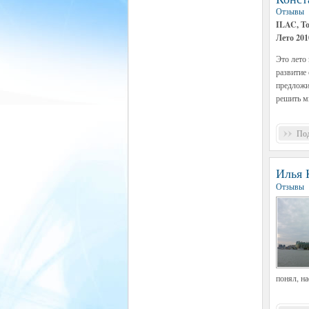
Отзывы
ILAC, Т
Лето 201
Это лето
развитие 
предложи
решить м
Под
Илья К
Отзывы
понял, на