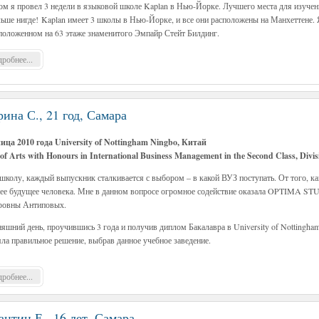
ом я провел 3 недели в языковой школе Kaplan в Нью-Йорке. Лучшего места для изучени
льше нигде! Kaplan имеет 3 школы в Нью-Йорке, и все они расположены на Манхеттене. 
асположенном на 63 этаже знаменитого Эмпайр Стейт Билдинг.
робнее...
рина С., 21 год, Самара
ца 2010 года University of Nottingham Ningbo, Китай
of Arts with Honours in International Business Management in the Second Class, Divis
школу, каждый выпускник сталкивается с выбором – в какой ВУЗ поступать. От того, ка
ее будущее человека. Мне в данном вопросе огромное содействие оказала OPTIMA ST
ровны Антиповых.
яшний день, проучившись 3 года и получив диплом Бакалавра в University of Nottingham
яла правильное решение, выбрав данное учебное заведение.
робнее...
антин Е., 16 лет, Самара