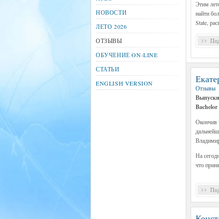
Этим лет
НОВОСТИ
найти бо
State, р
ЛЕТО 2026
Под
ОТЗЫВЫ
ОБУЧЕНИЕ ON-LINE
СТАТЬИ
Екате
ENGLISH VERSION
Отзывы
Выпускни
Bachelor 
Окончив 
дальнейш
Владими
На сегодн
что прин
Под
Конст