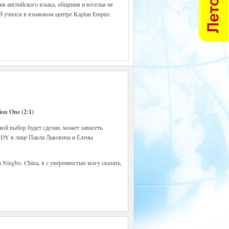
я английского языка, общения и веселья не
Я учился в языковом центре Kaplan Empire
ion One (2:1)
кой выбор будет сделан, может зависеть
UDY в лице Павла Львовича и Елены
 Ningbo, China, я с уверенностью могу сказать,