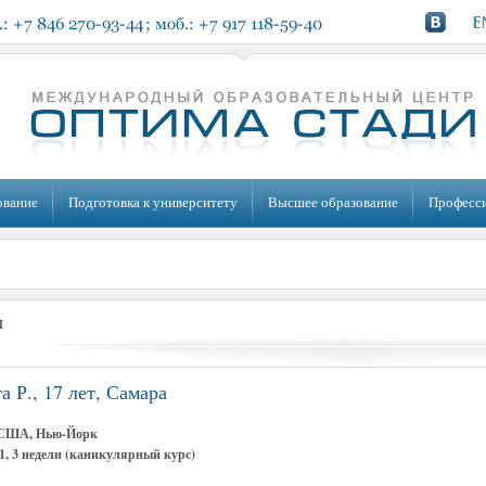
ование
Подготовка к университету
Высшее образование
Професс
ы
а Р., 17 лет, Самара
 США, Нью-Йорк
1, 3 недели (каникулярный курс)