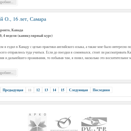
робнее...
й О., 16 лет, Самара
оронто, Канада
0, 4 недели (каникулярный курс)
м я ездил в Канаду с целью практики английского языка, а также мне было интересно пос
всего отправлюсь туда учиться. Если до поездки я сомневался, стоит ли рассматривать 
ния и дальнейшего проживания, то побывав там, я понял, насколько это восхитительное 
робнее...
Предыдущая
11
12
13
14
15
Следующая
Последняя