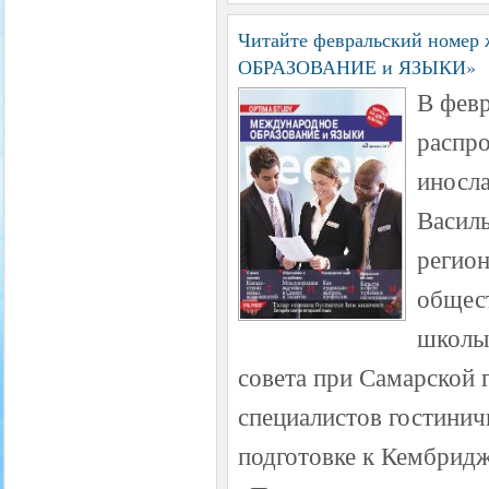
Читайте февральский ном
ОБРАЗОВАНИЕ и ЯЗЫКИ»
В февр
распро
иносл
Васил
регион
общес
школы
совета при Самарской г
специалистов гостинич
подготовке к Кембрид