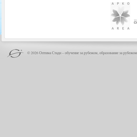
© 2026 Оптима Стади – обучение за рубежом, образование за рубежом