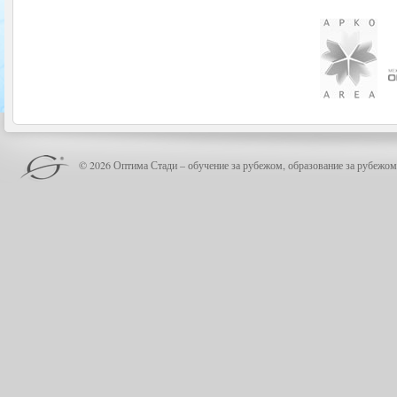
© 2026 Оптима Стади – обучение за рубежом, образование за рубежом