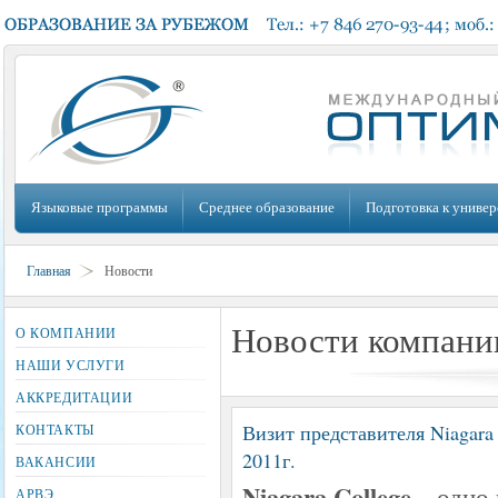
Языковые программы
Среднее образование
Подготовка к универ
Главная
Новости
Новости компани
О КОМПАНИИ
НАШИ УСЛУГИ
АККРЕДИТАЦИИ
Визит представителя Niagara 
КОНТАКТЫ
2011г.
ВАКАНСИИ
Niagara College
– одно
АРВЭ