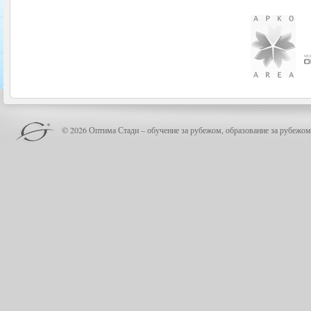
© 2026 Оптима Стади – обучение за рубежом, образование за рубежом