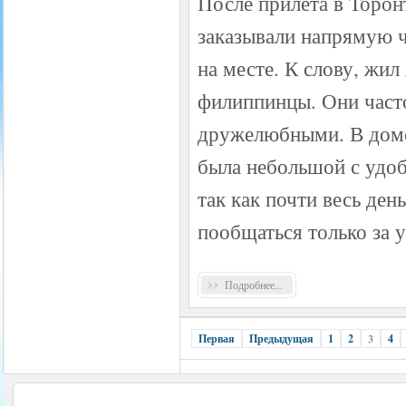
После прилета в Торон
заказывали напрямую ч
на месте. К слову, жил
филиппинцы. Они часто
дружелюбными. В доме 
была небольшой с удоб
так как почти весь ден
пообщаться только за 
Подробнее...
Первая
Предыдущая
1
2
3
4