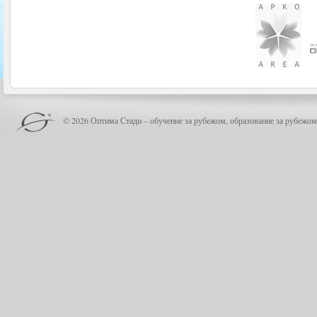
© 2026 Оптима Стади – обучение за рубежом, образование за рубежом