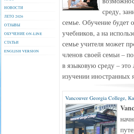
возможнос
НОВОСТИ
среду, зан
ЛЕТО 2026
семье. Обучение будет 
ОТЗЫВЫ
учебников, а на исполь
ОБУЧЕНИЕ ON-LINE
семье учителя может пр
СТАТЬИ
ENGLISH VERSION
членов своей семьи – п
в языковую среду – это
изучении иностранных 
Vancouver Georgia College, К
Vanc
начн
путе