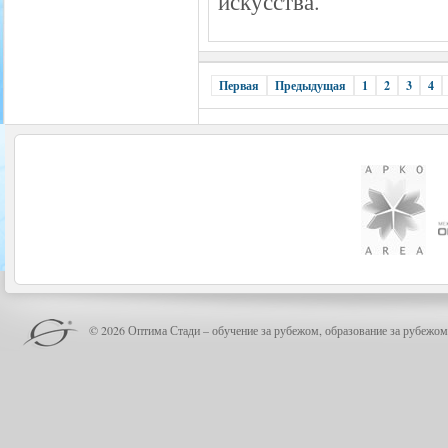
искусства.
Первая
Предыдущая
1
2
3
4
© 2026 Оптима Стади – обучение за рубежом, образование за рубежом