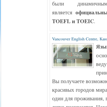
были динамич
официальны
является
TOEFL и TOEIC
.
Vancouver English Centre, Ка
Язык
осно
веду
прин
Вы получаете возможно
красивых городов мира
один для проживания, 
легко понимается. Нах