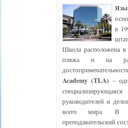
Язы
осно
в 19
шта
Школа расположена в 
пляжа и на рас
достопримечательност
Academy (TLA)
– од
специализирующаяс
руководителей и дело
всего мира. В шк
преподавательский сост