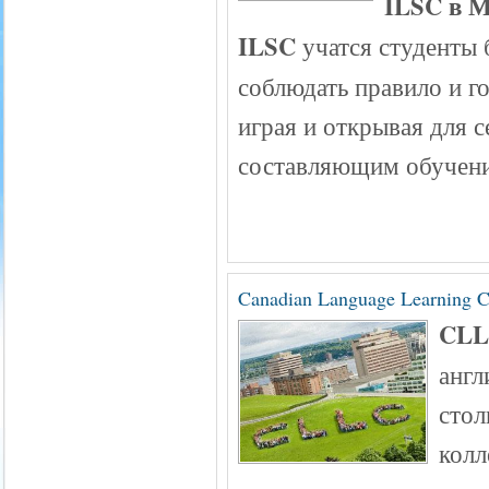
ILSC в 
ILSC
учатся студенты 
соблюдать правило и г
играя и открывая для с
составляющим обучен
Canadian Language Learning 
CL
англ
стол
колл