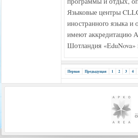
программы и отдых, оп
Языковые центры CLLC
иностранного языка и 
имеют аккредитацию А
Шотландия «EduNova» и
Первая
Предыдущая
1
2
3
4