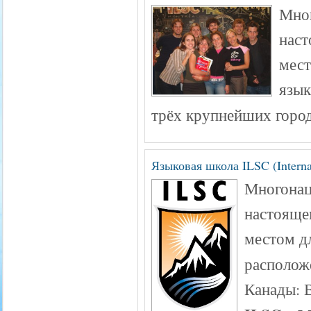
Мног
наст
мест
язы
трёх крупнейших город
Языковая школа ILSC (Interna
Многонац
настояще
местом д
располож
Канады: 