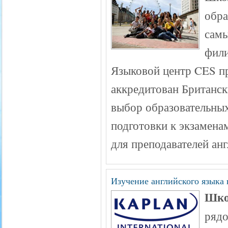
обра
самы
фили
Языковой центр CES п
аккредитован Британс
выбор образовательных
подготовки к экзамена
для преподавателей анг
Изучение английского языка 
Шко
рядо