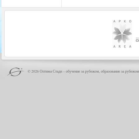
© 2026 Оптима Стади – обучение за рубежом, образование за рубежом