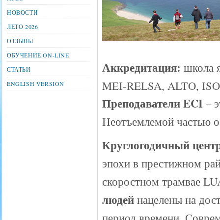
НОВОСТИ
ЛЕТО 2026
ОТЗЫВЫ
ОБУЧЕНИЕ ON-LINE
Аккредитация:
школа я
СТАТЬИ
MEI-RELSA, ALTO, ISOQ
ENGLISH VERSION
Преподаватели ECI
– э
Неотъемлемой частью об
Круглогодичный центр
эпохи в престижном ра
скоростном трамвае LU
людей
нацелены на дост
период времени. Совре