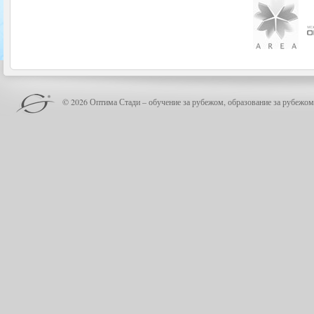
© 2026 Оптима Стади – обучение за рубежом, образование за рубежом