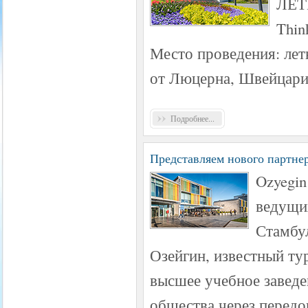
ЛЕТН
Thin
Место проведения: лет
от Люцерна, Швейцари
Подробнее...
Представляем нового партнер
Ozyegin
ведущих
Стамбул
Озейгин, известный ту
высшее учебное заведе
общества через передо