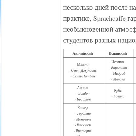
несколько дней после н
практике, Sprachcaffe г
необыкновенной атмосф
студентов разных нацио
Английский
Испанский
Испания
Мальта
- Барселона
- Сент-Джулианс
- Мадрид
- Сент-Пол-Бэй
- Малага
Англия
Куба
- Лондон
- Гавана
- Брайтон
Канада
- Торонто
- Монреаль
- Ванкувер
- Виктория