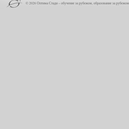
© 2026 Оптима Стади – обучение за рубежом, образование за рубежом