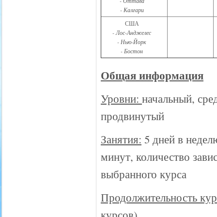
- Оттава
- Калгари
США
- Лос-Анджелес
- Нью-Йорк
- Бостон
Общая информация
Уровни:
начальный, сре
продвинутый
Занятия:
5 дней в неделю
минут, количество завис
выбранного курса
Продолжительность кур
курсов)