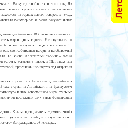
зжает в Ванкувер, влюбляется в этот город. Ни
ными пляжами, густыми лесами и заснеженными
покататься на горных лыжах, поиграть в гольф,
покойный Ванкувер раз за разом получает звание
 домом для более чем 100 различных этнических
 «весь мир в одном городе». Раскинувшийся на
ым большим городом в Канаде с населением 5,1
ых есть своя собственная история и незабываемый
ный The Beaches и элегантный Yorkville – только
а острова, устраивать пикник в High-парке или
стивалей, праздников и концертов под открытым
нность встречается с Канадским дружелюбием в
24 часа в сутки на Английском и на Французском
рхитектура и шик современного мира, стильные
арактер на протяжении двух веков формировали
дентов. Каждый преподаватель стремится, чтобы
ний студента и даёт свободу в изучении языка.
 помогут Вам раскрыть своё потенциал.