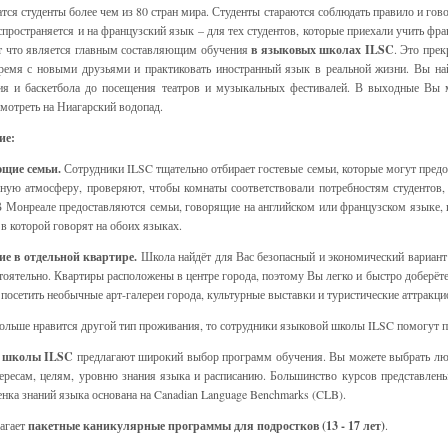
тся студенты более чем из 80 стран мира. Студенты стараются соблюдать правило и гов
спространяется и на французский язык – для тех студентов, которые приехали учить фра
от что является главным составляющим обучения
в языковых школах ILSC
. Это прек
ремя с новыми друзьями и практиковать иностранный язык в реальной жизни. Вы на
ия и баскетбола до посещения театров и музыкальных фестивалей. В выходные Вы м
смотреть на Ниагарский водопад.
ие:
щие семьи.
Сотрудники ILSC тщательно отбирает гостевые семьи, которые могут пред
ную атмосферу, проверяют, чтобы комнаты соответствовали потребностям студентов
 Монреале предоставляются семьи, говорящие на английском или французском языке, 
 в которой говорят на обоих языках.
е в отдельной квартире.
Школа найдёт для Вас безопасный и экономический вариант 
тоятельно. Квартиры расположены в центре города, поэтому Вы легко и быстро доберёте
, посетить необычные арт-галереи города, культурные выставки и туристические аттракци
ольше нравится другой тип проживания, то сотрудники языковой школы ILSC помогут п
 школы ILSC
предлагают широкий выбор программ обучения. Вы можете выбрать лю
ресам, целям, уровню знания языка и расписанию. Большинство курсов представлены
енка знаний языка основана на Canadian Language Benchmarks (CLB).
агает
пакетные каникулярные программы для подростков (13 - 17 лет)
.