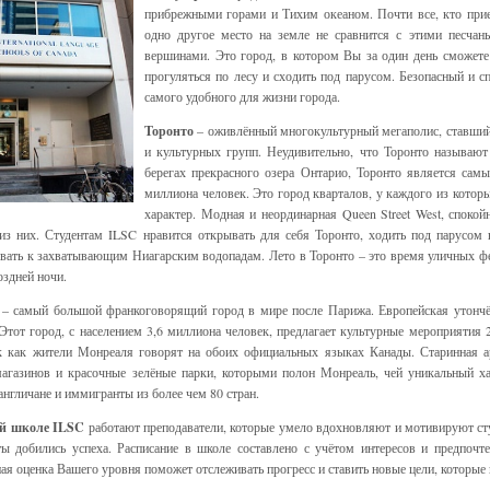
прибрежными горами и Тихим океаном. Почти все, кто прие
одно другое место на земле не сравнится с этими песча
вершинами. Это город, в котором Вы за один день сможете 
прогуляться по лесу и сходить под парусом. Безопасный и с
самого удобного для жизни города.
Торонто
– оживлённый многокультурный мегаполис, ставший
и культурных групп. Неудивительно, что Торонто называют
берегах прекрасного озера Онтарио, Торонто является сам
миллиона человек. Это город кварталов, у каждого из котор
характер. Модная и неординарная Queen Street West, спокой
из них. Студентам ILSC нравится открывать для себя Торонто, ходить под парусом н
вать к захватывающим Ниагарским водопадам. Лето в Торонто – это время уличных фе
оздней ночи.
– самый большой франкоговорящий город в мире после Парижа. Европейская утончё
Этот город, с населением 3,6 миллиона человек, предлагает культурные мероприятия 
к как жители Монреаля говорят на обоих официальных языках Канады. Старинная а
агазинов и красочные зелёные парки, которыми полон Монреаль, чей уникальный х
англичане и иммигранты из более чем 80 стран.
й школе ILSC
работают преподаватели, которые умело вдохновляют и мотивируют сту
ты добились успеха. Расписание в школе составлено с учётом интересов и предпочте
ая оценка Вашего уровня поможет отслеживать прогресс и ставить новые цели, которые