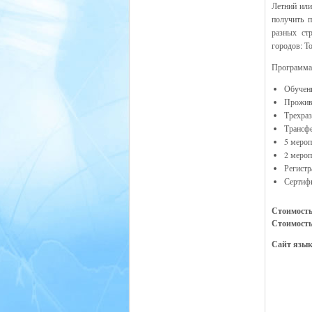
Летний или
получить п
разных ст
городов: Т
Программа
Обучени
Прожива
Трехраз
Трансф
5 мероп
2 мероп
Регистр
Сертифи
Стоимость
Стоимость
Сайт язы