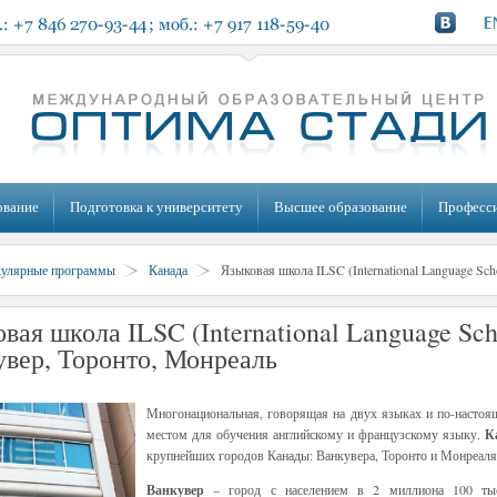
ование
Подготовка к университету
Высшее образование
Професс
кулярные программы
Канада
Языковая школа ILSC (International Language Sch
вая школа ILSC (International Language Sch
вер, Торонто, Монреаль
Многонациональная, говорящая на двух языках и по-настоя
местом для обучения английскому и французскому языку.
К
крупнейших городов Канады: Ванкувера, Торонто и Монреаля
Ванкувер
– город с населением в 2 миллиона 100 ты