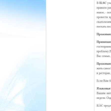
В
ILSC
уча
правило ра
новое, - в
провести в
скалолазан
поехать по
Проживан
Принимаю
гостеприим
проблему.В
Вас семью,
Проживани
жить самос
в ресторан
Если Вам б
Языковые
Вашим инте
недели. Оц
ILSC предл