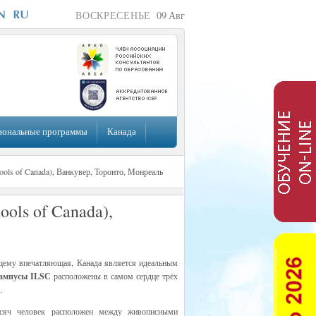
ВОСКРЕСЕНЬЕ
09
Авг
иональные программы
Канада
ools of Canada), Ванкувер, Торонто, Монреаль
ools of Canada),
щему впечатляющая, Канада является идеальным
ампусы ILSС
расположены в самом сердце трёх
.
сяч человек расположен между живописными