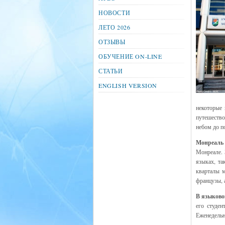
НОВОСТИ
ЛЕТО 2026
ОТЗЫВЫ
ОБУЧЕНИЕ ON-LINE
СТАТЬИ
ENGLISH VERSION
некоторые 
путешество
небом до п
Монреаль
Монреале. 
языках, та
кварталы м
французы, 
В языково
его студен
Еженедельн