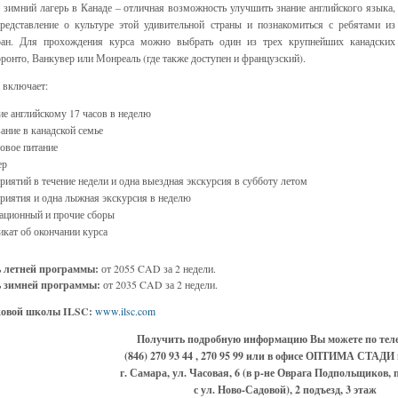
 зимний лагерь в Канаде – отличная возможность улучшить знание английского языка,
редставление о культуре этой удивительной страны и познакомиться с ребятами из
ран. Для прохождения курса можно выбрать один из трех крупнейших канадских
оронто, Ванкувер или Монреаль (где также доступен и французский).
 включает:
е английскому 17 часов в неделю
ние в канадской семье
овое питание
ер
риятий в течение недели и одна выездная экскурсия в субботу летом
риятия и одна лыжная экскурсия в неделю
ационный и прочие сборы
кат об окончании курса
 летней программы:
от 2055 CAD за 2 недели.
 зимней программы:
от 2035 CAD за 2 недели.
ковой школы ILSC:
www.ilsc.com
Получить подробную информацию Вы можете по тел
(846) 270 93 44 , 270 95 99 или в офисе ОПТИМА СТАДИ 
г. Самара, ул. Часовая, 6 (в р-не Оврага Подпольщиков, 
с ул. Ново-Садовой), 2 подъезд, 3 этаж