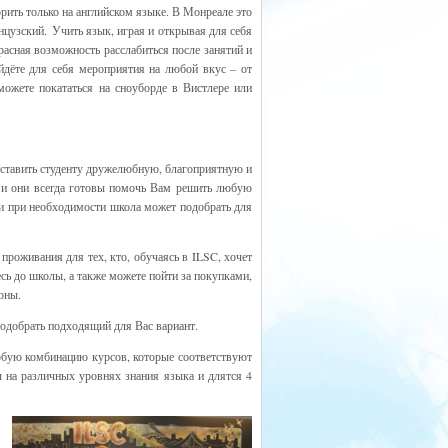
орить только на английском языке. В Монреале это
нцузский. Учить язык, играя и открывая для себя
расная возможность расслабиться после занятий и
йдёте для себя мероприятия на любой вкус – от
ожете покататься на сноуборде в Вистлере или
оставить студенту дружелюбную, благоприятную и
, и они всегда готовы помочь Вам решить любую
и при необходимости школа может подобрать для
проживания для тех, кто, обучаясь в ILSC, хочет
сь до школы, а также можете пойти за покупками,
оны.
одобрать подходящий для Вас вариант.
бую комбинацию курсов, которые соответствуют
 на различных уровнях знания языка и длятся 4