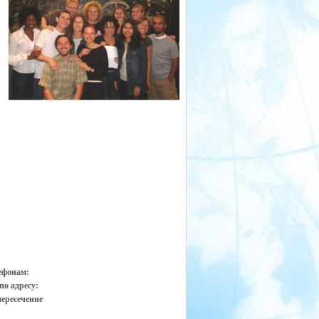
ефонам:
по адресу:
пересечение