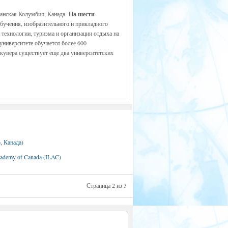
танская Колумбия, Канада.
На шести
обучения, изобразительного и прикладного
 технологии, туризма и организации отдыха на
университете обучается более 600
кувера существует еще два университетских
, Канада)
Academy of Canada (ILAC)
Страница 2 из 3