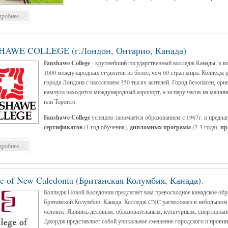
робнее...
AWE COLLEGE (г.Лондон, Онтарио, Канада)
Fanshawe College
- крупнейший государственный колледж Канады, в к
1000 международных студентов из более, чем 60 стран мира. Колледж
города Лондона с населением 350 тысяч жителей. Город безопасен, орие
кампуса находится международный аэропорт, а за пару часов на машин
или Торонто.
Fanshawe College
успешно занимается образованием с 1967г. и предла
сертификатов
(1 год обучения),
дипломных программ
(2-3 года),
пр
робнее...
ge of New Caledonia (Британская Колумбия, Канада).
Колледж Новой Каледонии предлагает вам превосходное канадское обр
Британской Колумбии, Канада. Колледж CNC расположен в небольшом
человек. Являясь деловым, образовательным, культурным, спортивны
Джордж представляет собой уникальное смешение городского и провин