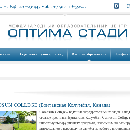
ование
Подготовка к университету
Высшее образование
Професс
UN COLLEGE (Британская Колумбия, Канада)
Camosun College
– ведущий государственный колледж Канад
столице провинции Британская Колумбия.
Camosun College
п
широкому выбору учебных программ, небольшим по размеру 
внимательному персоналу из службы по работе с иностранны