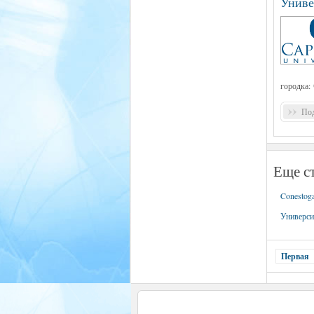
Униве
городка:
Под
Еще ст
Conestoga
Универси
Первая