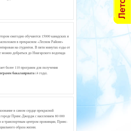
отором ежегодно обучаются 15000 канадских и
 расположен в прекрасном «Лесном Районе»
нтирован на студентов. В пяти минутах езды от
е можно добраться до Ниагарского водопада
гает более 110 программ для получения
ограмм бакалавриата
(4 года).
азование в самом сердце прекрасной
 городе Принс-Джордж с населением 80 000
м и транспортным центром провинции, Принс-
циального образа жизни.