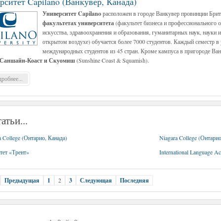
рситет Capilano (Ванкувер, Канада)
Университет Capilano
расположен в городе Ванкувер провинции Бри
факультетах университета
(факультет бизнеса и профессионального 
искусства, здравоохранения и образования, гуманитарных наук, науки и
открытом воздухе) обучается более 7000 студентов. Каждый семестр в 
международных студентов из 45 стран. Кроме кампуса в пригороде Ван
Саншайн-Коаст и Скуомиш
(Sunshine Coast & Squamish).
робнее...
атьи...
 College (Онтарио, Канада)
Niagara College (Онтарио
тет «Трент»
International Language 
Предыдущая
1
2
3
Следующая
Последняя