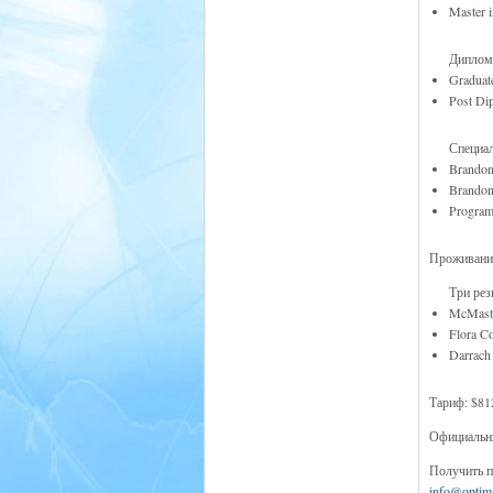
Master i
Диплом
Graduat
Post Di
Специа
Brandon
Brandon
Program
Проживани
Три рез
McMaste
Flora C
Darrach
Тариф: $81
Официальны
Получить п
info@optima