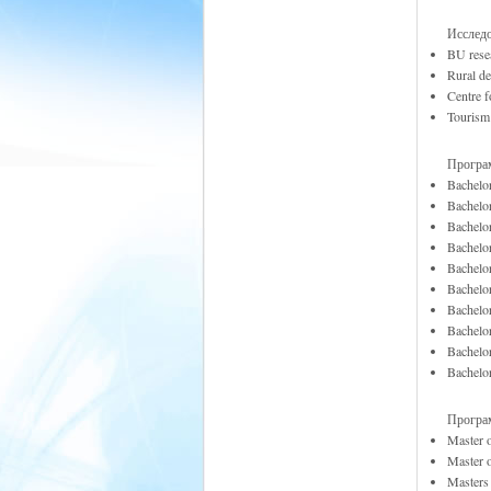
Исследо
BU resea
Rural de
Centre f
Tourism 
Програ
Bachelo
Bachelo
Bachelo
Bachelo
Bachelo
Bachelo
Bachelo
Bachelor
Bachelo
Bachelor
Програ
Master 
Master 
Masters