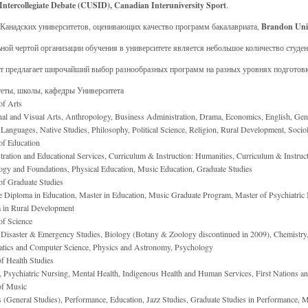
 Intercollegiate Debate (CUSID), Canadian Interuniversity Sport
.
 Канадских университетов, оценивающих качество программ бакалавриата,
Brandon Univ
ной чертой организации обучения в университете является небольшое количество студен
т предлагает широчайший выбор разнообразных программ на разных уровнях подготовк
еты, школы, кафедры Университета
of Arts
al and Visual Arts, Anthropology, Business Administration, Drama, Economics, English, Gend
anguages, Native Studies, Philosophy, Political Science, Religion, Rural Development, Socio
of Education
ration and Educational Services, Curriculum & Instruction: Humanities, Curriculum & Instruc
ogy and Foundations, Physical Education, Music Education, Graduate Studies
of Graduate Studies
 Diploma in Education, Master in Education, Music Graduate Program, Master of Psychiatric
 in Rural Development
of Science
 Disaster & Emergency Studies, Biology (Botany & Zoology discontinued in 2009), Chemistry
tics and Computer Science, Physics and Astronomy, Psychology
f Health Studies
 Psychiatric Nursing, Mental Health, Indigenous Health and Human Services, First Nations a
of Music
(General Studies), Performance, Education, Jazz Studies, Graduate Studies in Performance,