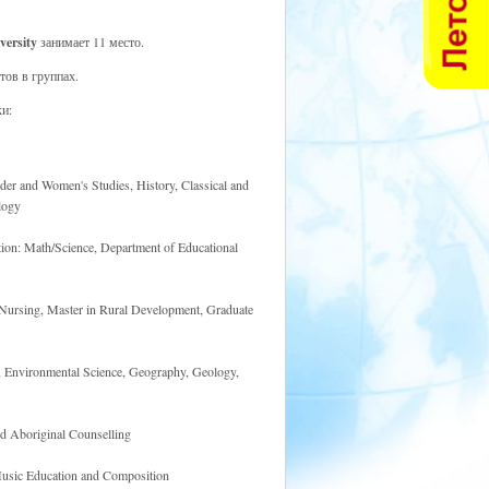
ersity
занимает 11 место.
тов в группах.
и:
er and Women's Studies, History, Classical and
logy
tion: Math/Science, Department of Educational
 Nursing, Master in Rural Development, Graduate
, Environmental Science, Geography, Geology,
nd Aboriginal Counselling
 Music Education and Composition