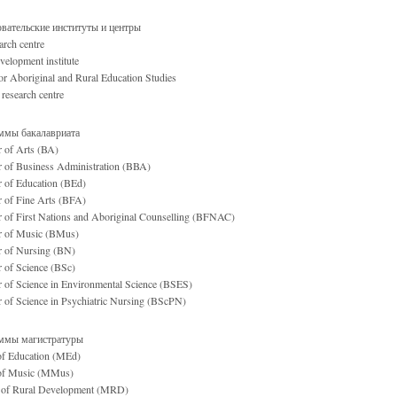
вательские институты и центры
rch centre
velopment institute
or Aboriginal and Rural Education Studies
research centre
ммы бакалавриата
r of Arts (BA)
r of Business Administration (BBA)
r of Education (BEd)
r of Fine Arts (BFA)
r of First Nations and Aboriginal Counselling (BFNAC)
r of Music (BMus)
r of Nursing (BN)
 of Science (BSc)
r of Science in Environmental Science (BSES)
 of Science in Psychiatric Nursing (BScPN)
ммы магистратуры
of Education (MEd)
of Music (MMus)
 of Rural Development (MRD)