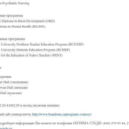
n Psychiatric Nursing
ные программы
e Diploma in Rural Development (GRD)
ploma in Mental Health (BScMN)
льные программы
 University Northern Teacher Education Program (BUNTEP)
 University Hutterite Education Program (BUHEP)
 for the Education of Native Teachers (PENT)
е
иденции
r Hall (смешенная)
owan Hall (женская)
 Hall (мужская)
2.56-$1062.95 в месяц (включая питание)
й сайт университета:
http://www.brandonu.ca/programs-courses/
одробную информацию Вы можете по телефонам ОПТИМА СТАДИ: (846) 270 93 44, 270
study.ru