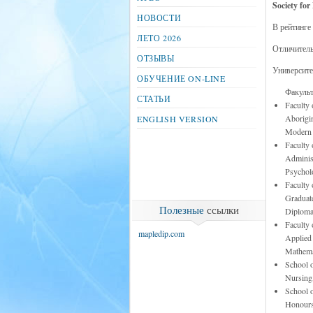
Society for
НОВОСТИ
В рейтинге
ЛЕТО 2026
Отличитель
ОТЗЫВЫ
Университе
ОБУЧЕНИЕ ON-LINE
Факульт
СТАТЬИ
Faculty 
Aborigin
ENGLISH VERSION
Modern L
Faculty 
Administ
Psychol
Faculty 
Graduate
Полезные
ссылки
Diploma
Faculty 
mapledip.com
Applied
Mathema
School o
Nursing,
School 
Honours 