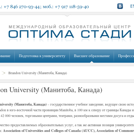
ование
Подготовка к университету
Высшее образование
Професс
Brandon University (Манитоба, Канада)
on University (Манитоба, Канада)
iversity (Манитоба, Канада)
– государственное учебное заведение, ведущее свою исто
ndon в юго-восточной части провинции Manitoba, в 100 км к северу от границы Канады 
 42 000 человек, торговыми центрами, театрами, разнообразными местами досуга и отд
чество предоставляемых образовательных услуг, а так же активная позиция университе
х:
Association of Universities and Colleges of Canada (AUCC), Association of Common