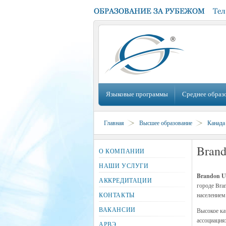
Языковые программы
Среднее образ
Главная
Высшее образование
Канада
Brand
О КОМПАНИИ
НАШИ УСЛУГИ
Brandon Un
АККРЕДИТАЦИИ
городе Bra
КОНТАКТЫ
населением
ВАКАНСИИ
Высокое ка
ассоциация
АРВЭ