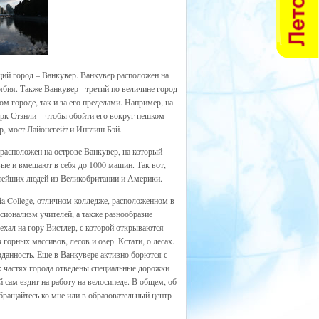
щий город – Ванкувер. Ванкувер расположен на
ия. Также Ванкувер - третий по величине город
м городе, так и за его пределами. Например, на
рк Стэнли – чтобы обойти его вокруг пешком
р, мост Лайонсгейт и Инглиш Бэй.
расположен на острове Ванкувер, на который
вые и вмещают в себя до 1000 машин. Так вот,
атейших людей из Великобритании и Америки.
gia College, отличном колледже, расположенном в
сионализм учителей, а также разнообразие
ехал на гору Вистлер, с которой открываются
орных массивов, лесов и озер. Кстати, о лесах.
зданность. Еще в Ванкувере активно борются с
х частях города отведены специальные дорожки
сам ездит на работу на велосипеде. В общем, об
бращайтесь ко мне или в образовательный центр