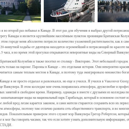
 я во второй раз побывал в Канаде. В этот раз для обучения я выбрал другой потрясаю
ерегу Канады и является крупнейшим населённым пунктом провинции Британская Колумб
В этом городе меня абсолютно потрясло количество ухоженной растительности, как в само
 20-минутной ходьбы от даунтауна находится огромнейший и потрясающий по красоте па
2.5 часа, и во время этой прогулки открываются невероятные виды на Северный Ванкуве
 Британской Колумбии я также посетил ее столицу - Викторию. Этот небольшой городок 
сть только на пароме. Паромы в Канаде – это отдельная история. Они невероятно краси
читается самым теплым местом в Канаде, и поэтому туда эмигрировало множество бог
 Канаде я не просто отдыхал и развлекался, но еще и учился. Я учился в Vancouver Geor
це Ванкувера. В этом колледже мне очень понравилась атмосфера, дружелюбие и профес
ых занятий в свободное время. Например, однажды я вместе с друзьями из колледжа по
 захватывающие виды на национальный парк Гарибальди, который в основном состоит из г
е любой вред лесам карается законом, и сами жители стараются сохранить всю их перво
ем атмосферы, поэтому там отлично развита сеть общественного транспорта, и во многи
педов. Показательным примером этого служит мэр Ванкувера Грегор Робертсон, который 
ке я мог бы говорить часами, так что если хотите узнать дополнительную информацию, о
СТАДИ.