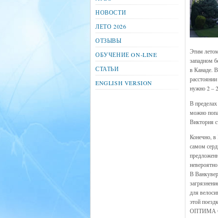
НОВОСТИ
ЛЕТО 2026
ОТЗЫВЫ
Этим летом
ОБУЧЕНИЕ ON-LINE
западном б
СТАТЬИ
в Канаде. 
расстоянии
ENGLISH VERSION
нужно 2 – 
В пределах
можно попа
Виктория с
Конечно, в
самом серд
предложенн
невероятно
В Ванкувер
загрязнени
для велоси
этой поезд
ОПТИМА 