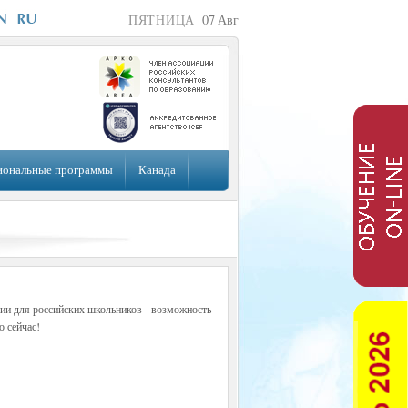
ПЯТНИЦА
07
Авг
иональные программы
Канада
ии для российских школьников - возможность
о сейчас!