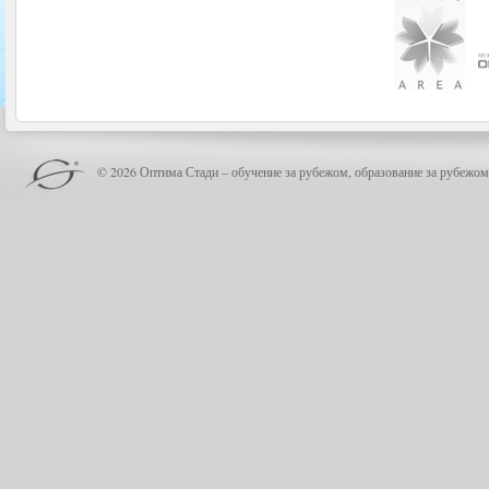
© 2026 Оптима Стади – обучение за рубежом, образование за рубежом