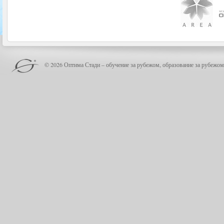
© 2026 Оптима Стади – обучение за рубежом, образование за рубежом