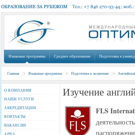
Языковые программы
Среднее образование
Подготовка к универ
Главная
Языковые программы
Подготовка к экзаменам
Английски
Изучение англи
О КОМПАНИИ
НАШИ УСЛУГИ
АККРЕДИТАЦИИ
FLS Internat
КОНТАКТЫ
деятельность
ВАКАНСИИ
распоряжен
АРВЭ