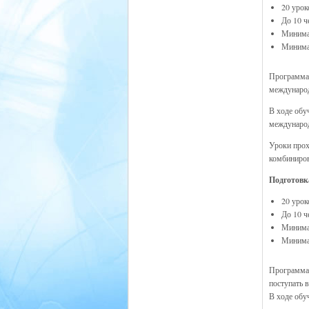
20 урок
До 10 ч
Минимал
Минимал
Программа,
международ
В ходе обу
междунаро
Уроки прох
комбинирова
Подготовк
20 урок
До 10 ч
Минимал
Минимал
Программа 
поступать 
В ходе обу