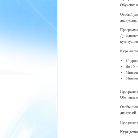
Обучение о
Особый упо
дискуссий,
Программа 
Дополнител
пунктуации
Курс англи
16 урок
До 10 ч
Минимал
Минимал
Программа 
Обучение о
Особый упо
дискуссий,
Программа 
Курс делов