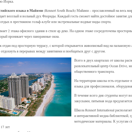
ью-Йорка.
глийского языка в Майями
(Rennert South Beach) Майами – прославленный на весь мир
дает веселый и вольный дух Флориды. Каждый гость сможет найти достойное занятие для 
отдых в престижном гольф-клубе или экстремальные водные виды спорта.
мает 2 этажа офисного здания в стиле ар деко. На одном этаже сосредоточены просторн
торый проникает через панорамные окна.
ж отдан под просторную террасу, с которой открывается живописный вид на пальмовую
, отдохнуть в перерывах между занятиями и пообщаться друг с другом.
Всего в двух кварталах от школы рас
развлекательный центр Ocean Drive, 
общественного транспорта.
На территории школы есть отдельное 
языка для профессионалов, оборудова
В течение всего дня студенты могут в
закусками, питьевая вода предлагается
Школа Rennert International располаг
и интерактивной медиа-библиотекой, г
методические материалы. К услугам ст
 17 лет