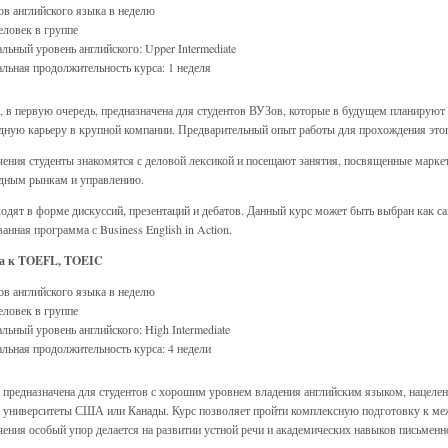
ов английского языка в неделю
еловек в группе
ьный уровень английского: Upper Intermediate
ьная продолжительность курса: 1 неделя
 в первую очередь, предназначена для студентов ВУЗов, которые в будущем планируют 
ную карьеру в крупной компании. Предварительный опыт работы для прохождения этого
чения студенты знакомятся с деловой лексикой и посещают занятия, посвященные марке
дным рынкам и управлению.
одят в форме дискуссий, презентаций и дебатов. Данный курс может быть выбран как с
нная программа с Business English in Action.
а к TOEFL, TOEIC
ов английского языка в неделю
еловек в группе
ьный уровень английского: High Intermediate
ьная продолжительность курса: 4 недели
предназначена для студентов с хорошим уровнем владения английским языком, нацеле
в университеты США или Канады. Курс позволяет пройти комплексную подготовку к 
чения особый упор делается на развитии устной речи и академических навыков письменн