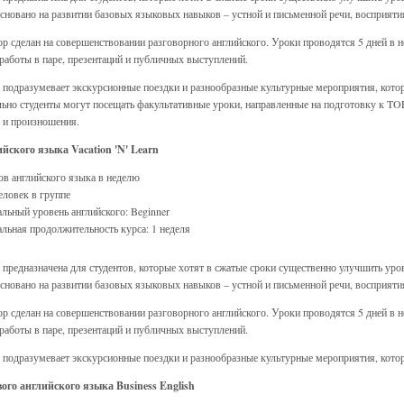
сновано на развитии базовых языковых навыков – устной и письменной речи, восприятия
р сделан на совершенствовании разговорного английского. Уроки проводятся 5 дней в 
 работы в паре, презентаций и публичных выступлений.
подразумевает экскурсионные поездки и разнообразные культурные мероприятия, кото
ьно студенты могут посещать факультативные уроки, направленные на подготовку к TO
 и произношения.
йского языка Vacation 'N' Learn
ов английского языка в неделю
еловек в группе
ьный уровень английского: Beginner
ьная продолжительность курса: 1 неделя
предназначена для студентов, которые хотят в сжатые сроки существенно улучшить уро
сновано на развитии базовых языковых навыков – устной и письменной речи, восприятия
р сделан на совершенствовании разговорного английского. Уроки проводятся 5 дней в 
 работы в паре, презентаций и публичных выступлений.
подразумевает экскурсионные поездки и разнообразные культурные мероприятия, кото
ого английского языка Business English