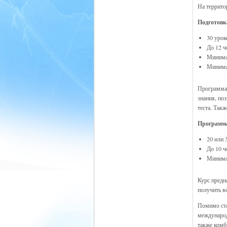
На террито
Подготовк
30 урок
До 12 ч
Минимал
Минимал
Программа 
знания, по
теста. Так
Программа
20 или 
До 10 ч
Минимал
Курс предн
получить в
Помимо ста
международ
также комб