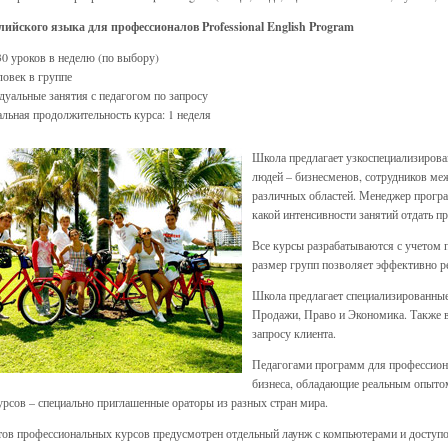
лийского языка для профессионалов Professional English Program
30 уроков в неделю (по выбору)
ловек в группе
уальные занятия с педагогом по запросу
ьная продолжительность курса: 1 неделя
Школа предлагает узкоспециализирова
людей – бизнесменов, сотрудников м
различных областей. Менеджер програ
какой интенсивности занятий отдать п
Все курсы разрабатываются с учетом п
размер групп позволяет эффективно р
Школа предлагает специализированны
Продажи, Право и Экономика. Также 
запросу клиента.
Педагогами программ для профессион
бизнеса, обладающие реальным опыто
урсов – специально приглашенные ораторы из разных стран мира.
тов профессиональных курсов предусмотрен отдельный лаунж с компьютерами и доступо