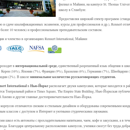
филиал в Майами, на кампусе St. Thomas Univers
школу в Стамбуле.
Предоставляя широкий спектр программ (станда
ю и сдаче квалификационных экзаменов, курсы для профессионалов и др.), Rennert от
е более 10 человек) и профессиональным преподавательским составом.
я и членство в организациях Rennert International, Майами
проходит в
интернациональной среде,
единственный разрешенный язык общения в школе
з Кореи (16%), Японии (7%), Франции (9%), Бразилии (6%), Германии (7%), Швейцарии 
андии (2%). В школе
минимальное количество русскоговорящих студентов.
nert International
в
Нью-Йорке
располагает двумя кампусами, которые находятся в ра
тся Театральный район и Times Square, The Empire State Building, Нью-Йоркская публич
й Авеню и другие главные достопримечательности Нью-Йорка.
 корпусов отличаются свежим и стильным дизайном и оборудованы современными кон
ым классом с доступом в Интернет и уютными студенческими лаунжами.
рии школ есть автоматы с прохладительными напитками, чаем, кофе и закусками, а в теч
 вода. Благодаря центральному расположению кампусов, ученики смогут без труда добра