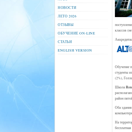
НОВОСТИ
ЛЕТО 2026
ОТЗЫВЫ
поступлени
классов (н
ОБУЧЕНИЕ ON-LINE
Аккредитаци
СТАТЬИ
ENGLISH VERSION
Обучение 
студенты и
(2%), Голл
Школа
Ren
располагаю
район пято
Оба здания
компьютерн
На террито
бесплатная