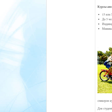
Курсы анг
15 или 
До 5 че
Индивид
Минимал
спикеров к
Для студен