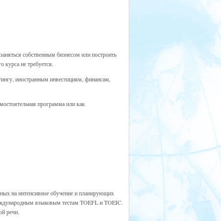
заняться собственным бизнесом или построить
 курса не требуется.
тингу, иностранным инвестициям, финансам,
амостоятельная программа или как
нных на интенсивное обучение и планирующих
международным языковым тестам TOEFL и TOEIC.
ой речи.