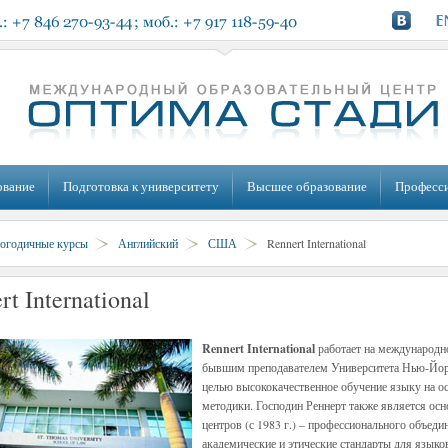
ование
Подготовка к университету
Высшее образование
Професс
огодичные курсы
Английский
США
Rennert International
rt International
Rennert International
работает на международн
бывшим преподавателем Университета Нью-Йорк
целью высококачественное обучение языку на о
методики. Господин Реннерт также является о
центров (с 1983 г.) – профессионального объеди
академические и этические стандарты для языко