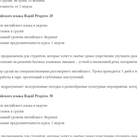
 группе: не более 10 человек
льность: от 2 недель
йского языка Rapid Progress 20
ов английского языка в неделю
еловек в группе
ьный уровень английского: Beginner
ьная продолжительность курса: 1 неделя
предназначена для студентов, которые хотят в сжатые сроки существенно улучшить уро
сновано на развитии базовых языковых навыков – устной и письменной речи, восприятия
р сделан на совершенствовании разговорного английского. Уроки проводятся 5 дней в 
 работы в паре, презентаций и публичных выступлений.
подразумевает экскурсионные поездки и разнообразные культурные мероприятия, кото
йского языка Rapid Progress 30
ов английского языка в неделю
еловек в группе
ьный уровень английского: Beginner
ьная продолжительность курса: 1 неделя
предназначена для студентов, которые хотят в сжатые сроки существенно улучшить уро