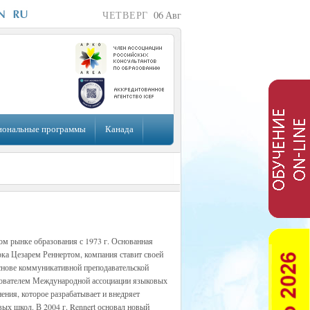
ЧЕТВЕРГ
06
Авг
иональные программы
Канада
ом рынке образования с 1973 г. Основанная
а Цезарем Реннертом, компания ставит своей
снове коммуникативной преподавательской
снователем Международной ассоциации языковых
нения, которое разрабатывает и внедряет
вых школ. В 2004 г. Rennert основал новый