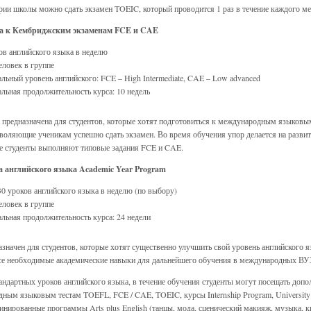
рии школы можно сдать экзамен TOEIC, который проводится 1 раз в течение каждого ме
а к Кембриджским экзаменам FCE и CAE
ов английского языка в неделю
еловек в группе
ьный уровень английского: FCE – High Intermediate, CAE – Low advanced
ьная продолжительность курса: 10 недель
предназначена для студентов, которые хотят подготовиться к международным языковым
зволяющие ученикам успешно сдать экзамен. Во время обучения упор делается на разв
же студенты выполняют типовые задания FCE и CAE.
 английского языка Academic Year Program
30 уроков английского языка в неделю (по выбору)
еловек в группе
ьная продолжительность курса: 24 недели
азначен для студентов, которые хотят существенно улучшить свой уровень английского 
се необходимые академические навыки для дальнейшего обучения в международных ВУ
ндартных уроков английского языка, в течение обучения студенты могут посещать допо
ным языковым тестам TOEFL, FCE / CAE, TOEIC, курсы Internship Program, University Cl
инированные программы Arts plus English (танцы, мода, сценический макияж, музыка, 