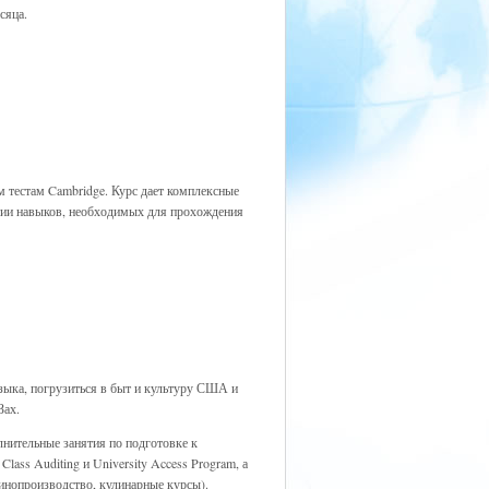
сяца.
 тестам Cambridge. Курс дает комплексные
итии навыков, необходимых для прохождения
языка, погрузиться в быт и культуру США и
Зах.
лнительные занятия по подготовке к
ass Auditing и University Access Program, а
кинопроизводство, кулинарные курсы).