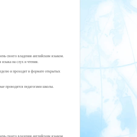
вень своего владения английским языком.
 языка на слух и чтения.
неделю и проходят в формате открытых
рые проводятся педагогами школы.
вень своего владения английским языком.