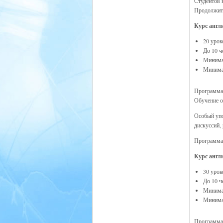
Студентов в
Продолжите
Курс англи
20 урок
До 10 ч
Минимал
Минимал
Программа 
Обучение о
Особый упо
дискуссий,
Программа 
Курс англи
30 урок
До 10 ч
Минимал
Минимал
Программа 