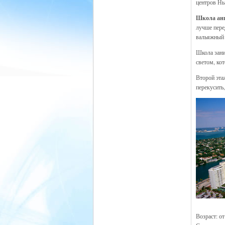
центров Н
Школа ан
лучше пере
вальяжный 
Школа зани
светом, ко
Второй эта
перекусить
Возраст: от