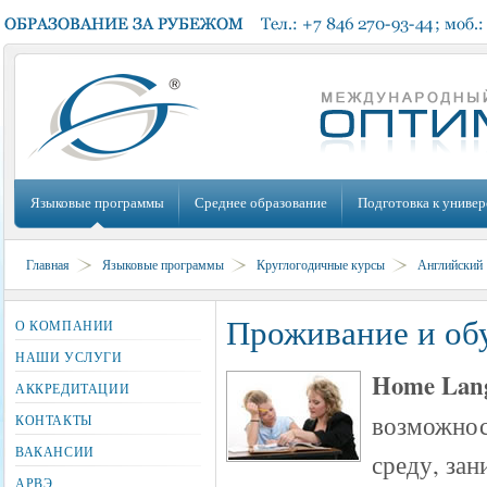
Языковые программы
Среднее образование
Подготовка к универ
Главная
Языковые программы
Круглогодичные курсы
Английский
Проживание и обу
О КОМПАНИИ
НАШИ УСЛУГИ
Home Lang
АККРЕДИТАЦИИ
возможнос
КОНТАКТЫ
ВАКАНСИИ
среду, зан
АРВЭ