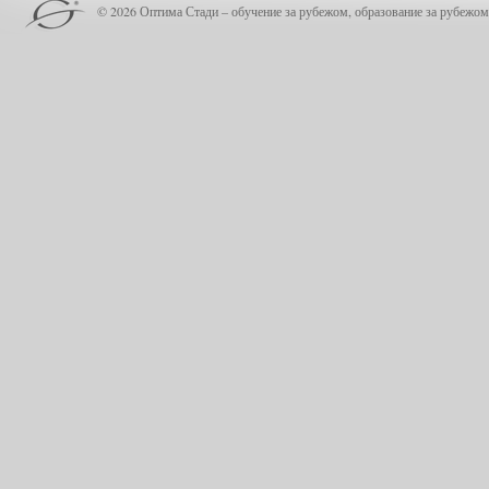
© 2026 Оптима Стади – обучение за рубежом, образование за рубежом