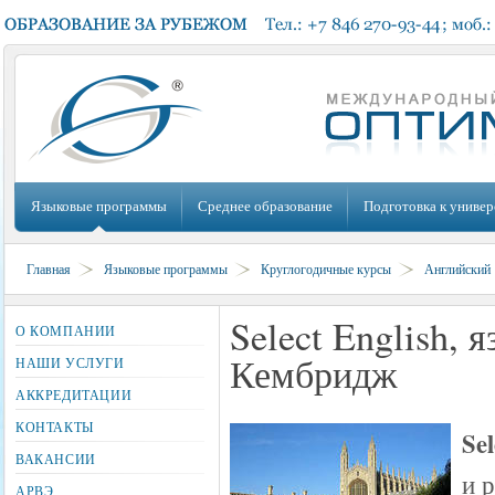
Языковые программы
Среднее образование
Подготовка к универ
Главная
Языковые программы
Круглогодичные курсы
Английский
Select English,
О КОМПАНИИ
Кембридж
НАШИ УСЛУГИ
АККРЕДИТАЦИИ
КОНТАКТЫ
Se
ВАКАНСИИ
и 
АРВЭ