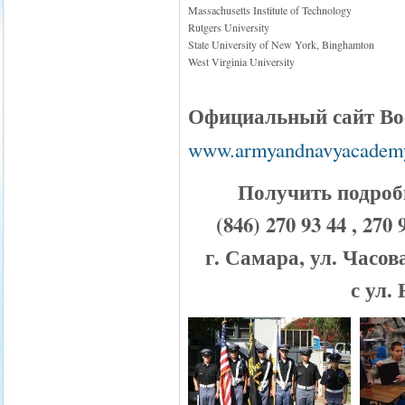
Massachusetts Institute of Technology
Rutgers University
State University of New York, Binghamton
West Virginia University
Официальный сайт Во
www.armyandnavyacademy
Получить подроб
(846) 270 93 44 , 
г. Самара, ул. Часов
с ул.