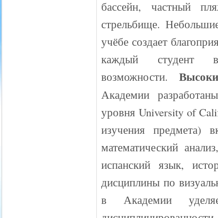
бассейн, частный пл
стрельбище. Небольши
учёбе создает благопри
каждый студент 
Высок
возможности.
Академии разработан
уровня University of Ca
изучения предмета) в
математический анализ
испанский язык, ист
дисциплины по визуаль
в Академии уделяе
дисциплинированности