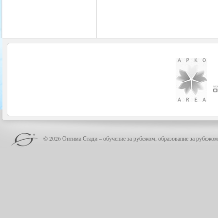
© 2026 Оптима Стади – обучение за рубежом, образование за рубежом