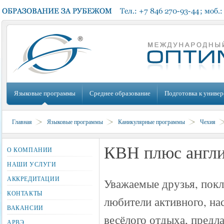
Языковые программы
Среднее образование
Подготовка к универ
Главная
Языковые программы
Каникулярные программы
Чехия
КВН плюс англи
О КОМПАНИИ
НАШИ УСЛУГИ
АККРЕДИТАЦИИ
Уважаемые друзья, пок
КОНТАКТЫ
любители активного, на
ВАКАНСИИ
весёлого отдыха, пред
АРВЭ